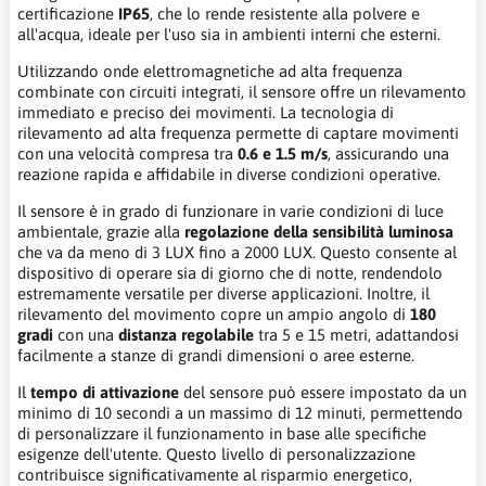
certificazione
IP65
, che lo rende resistente alla polvere e
all'acqua, ideale per l'uso sia in ambienti interni che esterni.
Utilizzando onde elettromagnetiche ad alta frequenza
combinate con circuiti integrati, il sensore offre un rilevamento
immediato e preciso dei movimenti. La tecnologia di
rilevamento ad alta frequenza permette di captare movimenti
con una velocità compresa tra
0.6 e 1.5 m/s
, assicurando una
reazione rapida e affidabile in diverse condizioni operative.
Il sensore è in grado di funzionare in varie condizioni di luce
ambientale, grazie alla
regolazione della sensibilità luminosa
che va da meno di 3 LUX fino a 2000 LUX. Questo consente al
dispositivo di operare sia di giorno che di notte, rendendolo
estremamente versatile per diverse applicazioni. Inoltre, il
rilevamento del movimento copre un ampio angolo di
180
gradi
con una
distanza regolabile
tra 5 e 15 metri, adattandosi
facilmente a stanze di grandi dimensioni o aree esterne.
Il
tempo di attivazione
del sensore può essere impostato da un
minimo di 10 secondi a un massimo di 12 minuti, permettendo
di personalizzare il funzionamento in base alle specifiche
esigenze dell'utente. Questo livello di personalizzazione
contribuisce significativamente al risparmio energetico,