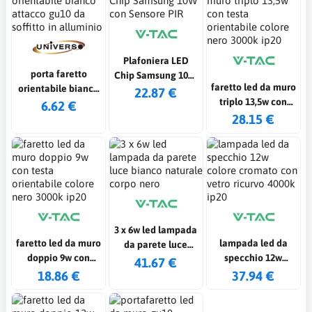
Plafoniera LED
porta faretto
Chip Samsung 10W
faretto led da muro
orientabile bianco
con Sensore PIR
22.87 €
triplo 13,5w con
attacco gu10 da
6.62 €
testa orientabile
28.15 €
soffitto in alluminio
colore nero 3000k
ip20
3 x 6w led lampada
faretto led da muro
lampada led da
da parete luce
doppio 9w con
specchio 12w
bianco naturale
41.67 €
testa orientabile
colore cromato con
18.86 €
37.94 €
corpo nero
colore nero 3000k
vetro ricurvo 4000k
ip20
ip20