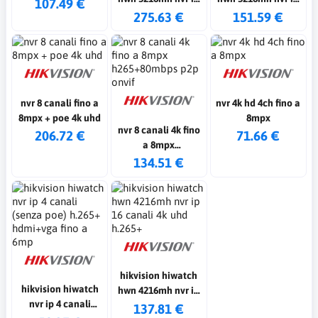
107.49 €
16 canali poe 4k
16 canali 4k uhd
275.63 €
151.59 €
uhd h.265+
h.265+
nvr 8 canali fino a
nvr 4k hd 4ch fino a
8mpx + poe 4k uhd
8mpx
nvr 8 canali 4k fino
206.72 €
71.66 €
a 8mpx
h265+80mbps p2p
134.51 €
onvif
hikvision hiwatch
hikvision hiwatch
hwn 4216mh nvr ip
nvr ip 4 canali
16 canali 4k uhd
137.81 €