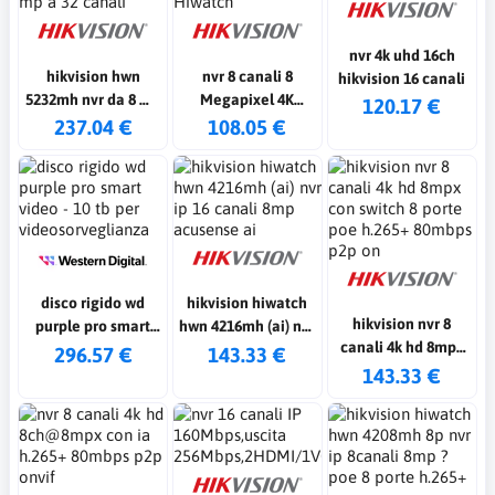
nvr 4k uhd 16ch
hikvision hwn
nvr 8 canali 8
hikvision 16 canali
5232mh nvr da 8 mp
Megapixel 4K
120.17 €
a 32 canali
Hiwatch
237.04 €
108.05 €
disco rigido wd
hikvision hiwatch
hikvision nvr 8
purple pro smart
hwn 4216mh (ai) nvr
canali 4k hd 8mpx
video - 10 tb per
ip 16 canali 8mp
296.57 €
143.33 €
con switch 8 porte
143.33 €
videosorveglianza
acusense ai
poe h.265+ 80mbps
p2p on