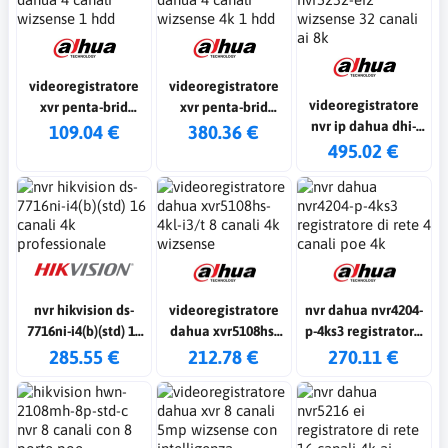
videoregistratore
videoregistratore
videoregistratore
xvr penta-brid
xvr penta-brid
nvr ip dahua dhi-
dahua 4 canali
dahua 4 canali
109.04 €
380.36 €
nvr5232-ei2
495.02 €
wizsense 1 hdd
wizsense 4k 1 hdd
wizsense 32 canali
ai 8k
nvr hikvision ds-
videoregistratore
nvr dahua nvr4204-
7716ni-i4(b)(std) 16
dahua xvr5108hs-
p-4ks3 registratore
canali 4k
4kl-i3/t 8 canali 4k
di rete 4 canali poe
285.55 €
212.78 €
270.11 €
professionale
wizsense
4k