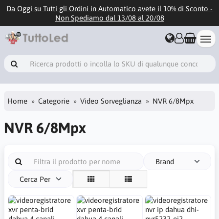
Da Oggi su Tutti gli Ordini in Automatico avete il 10% di Sconto -
Non Spediamo dal 13/08 al 20/08
Home
Categorie
Video Sorveglianza
NVR 6/8Mpx
NVR 6/8Mpx
Brand
Cerca Per