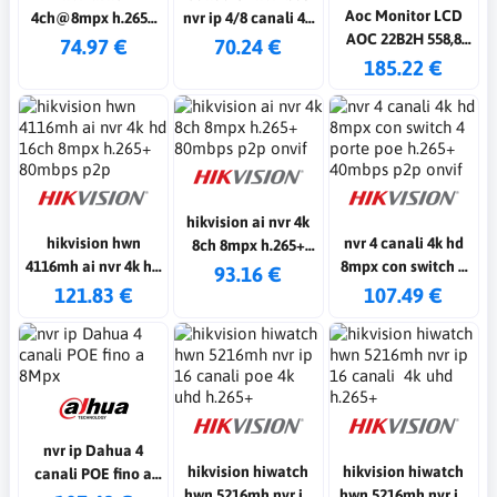
Aoc Monitor LCD
4ch@8mpx h.265+
nvr ip 4/8 canali 4k
AOC 22B2H 558,8
80mbps p2p onvif
uhd smart h.265+
74.97 €
70.24 €
mm (22") Class Full
185.22 €
HD - 16:9 - Nero
hikvision ai nvr 4k
hikvision hwn
nvr 4 canali 4k hd
8ch 8mpx h.265+
4116mh ai nvr 4k hd
8mpx con switch 4
80mbps p2p onvif
93.16 €
16ch 8mpx h.265+
porte poe h.265+
121.83 €
107.49 €
80mbps p2p
40mbps p2p onvif
nvr ip Dahua 4
hikvision hiwatch
hikvision hiwatch
canali POE fino a
hwn 5216mh nvr ip
hwn 5216mh nvr ip
8Mpx