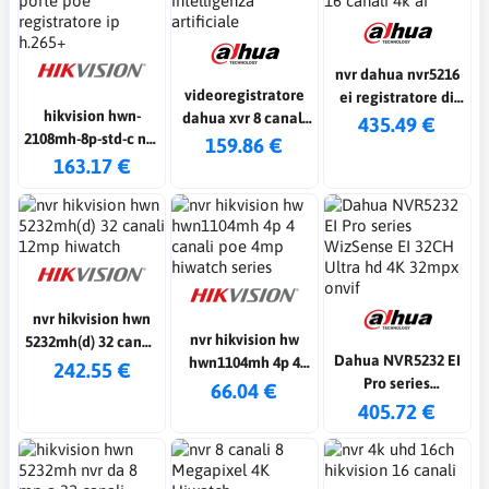
nvr dahua nvr5216
videoregistratore
ei registratore di
hikvision hwn-
dahua xvr 8 canali
rete 16 canali 4k ai
435.49 €
2108mh-8p-std-c nvr
5mp wizsense con
159.86 €
8 canali con 8 porte
163.17 €
intelligenza
poe registratore ip
artificiale
h.265+
nvr hikvision hwn
nvr hikvision hw
5232mh(d) 32 canali
Dahua NVR5232 EI
hwn1104mh 4p 4
12mp hiwatch
242.55 €
Pro series
canali poe 4mp
66.04 €
WizSense EI 32CH
405.72 €
hiwatch series
Ultra hd 4K 32mpx
onvif