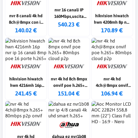
nvr 16 canali IP
nvr 8 canali 4k hd
hikvision hiwatch
160Mbps,uscita
8ch@8mpx con ia
hwn 4208mh 8p nvr
256Mbps,2HDMI/1VGA/2RJ45
540.23 €
h.265+ 80mbps p2p
ip 8canali 8mp ?poe
140.02 €
170.89 €
onvif
8 porte h.265+
hikvision hiwatch
nvr 4k hd 8ch 8mpx
nvr 4k hd
hwn 4216mh 16p
onvif poe h.265+
4ch@8mpx onvif
nvr ip 16 canali 8mp
80mbps cloud p2p
poe h.265+ 80mbps
241.45 €
151.04 €
106.94 €
poe 16 porte h.265+
cloud p2p
nvr 4k hd
dahua ez nvr1b08