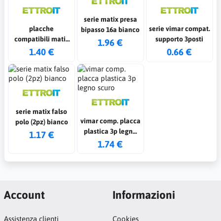
serie matix presa
placche
serie vimar compat.
bipasso 16a bianco
compatibili matix
supporto 3posti
1.96 €
bianco 3p
1.40 €
0.66 €
serie matix falso
vimar comp. placca
polo (2pz) bianco
plastica 3p legno
1.17 €
scuro
1.74 €
Account
Informazioni
Assistenza clienti
Cookies