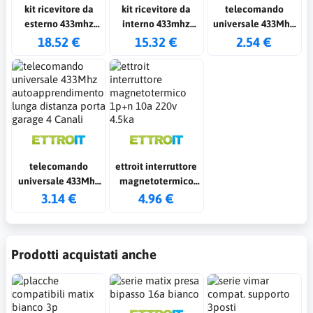
kit ricevitore da
kit ricevitore da
telecomando
esterno 433mhz
interno 433mhz
universale 433Mhz
12/24v con 2
12/24v con 2
autoapprendimento
18.52 €
15.32 €
2.54 €
telecomandi da 4
telecomandi da 4
apricancello porta
tasti
tasti
garage 4 Canali
telecomando
ettroit interruttore
universale 433Mhz
magnetotermico
autoapprendimento
1p+n 10a 220v 4.5ka
3.14 €
4.96 €
lunga distanza
porta garage 4
Canali
Prodotti acquistati anche