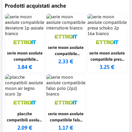
Prodotti acquistati anche
serie moon axolute
serie moon axolute
serie moon axolute
compatibile
compatibile
compatibile presa
interruttore bianco
2.33 €
deviatore 1p
schuko 2p 16a
3.84 €
3.25 €
assiale bianco
bianco
placche
serie moon axolute
compatibili axolute
compatibile falso
moon air legno
polo (2pz) bianco
2.09 €
1.17 €