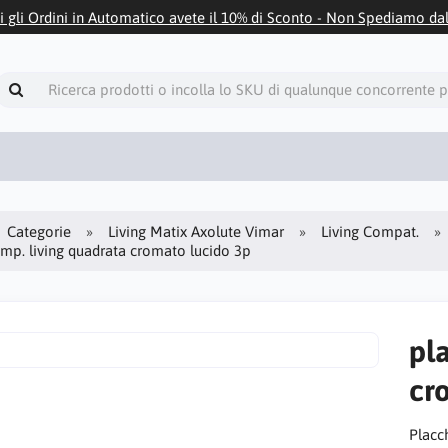
i gli Ordini in Automatico avete il 10% di Sconto - Non Spediamo da
Categorie
Living Matix Axolute Vimar
Living Compat.
mp. living quadrata cromato lucido 3p
pl
cr
Placc