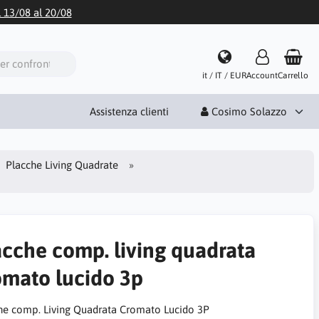
l 13/08 al 20/08
it / IT / EUR
Account
Carrello
Assistenza clienti
Cosimo Solazzo
Placche Living Quadrate
acche comp. living quadrata
omato lucido 3p
he comp. Living Quadrata Cromato Lucido 3P