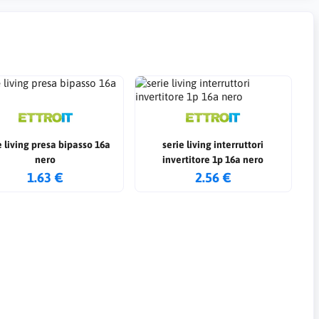
e living presa bipasso 16a
serie living interruttori
nero
invertitore 1p 16a nero
1.63 €
2.56 €