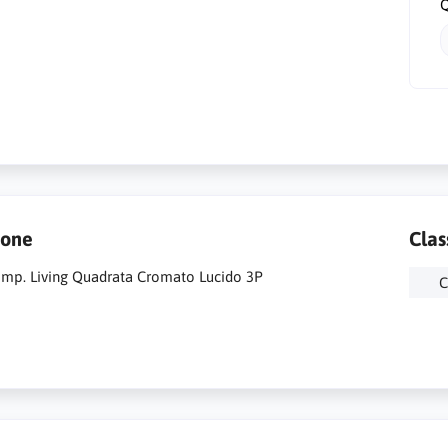
Q
ione
Clas
omp. Living Quadrata Cromato Lucido 3P
C