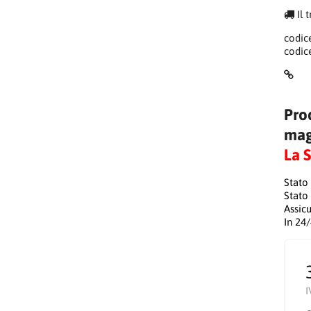
Il 
codic
codic
Pro
mag
La 
Stato
Stato
Assic
In 24
I