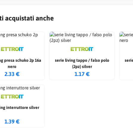
ti acquistati anche
 2p 16a
serie living tappo / falso polo
seri
nero
(2pz) silver
2.33 €
1.17 €
ving interruttore silver
1.39 €