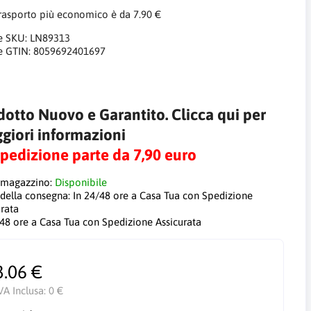
trasporto più economico è da 7.90 €
e SKU:
LN89313
e GTIN:
8059692401697
dotto Nuovo e Garantito. Clicca qui per
giori informazioni
Spedizione parte da 7,90 euro
 magazzino:
Disponibile
 della consegna:
In 24/48 ore a Casa Tua con Spedizione
urata
/48 ore a Casa Tua con Spedizione Assicurata
3.06 €
VA Inclusa:
0 €