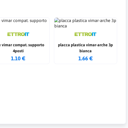
e vimar compat. supporto
placca plastica vimar-arche 3p
4posti
bianca
1.10 €
1.66 €