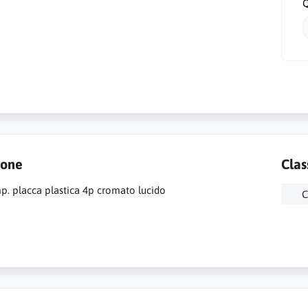
Q
ione
Clas
. placca plastica 4p cromato lucido
C