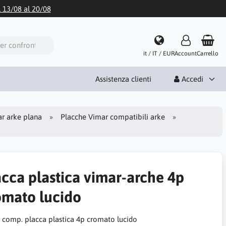
l 13/08 al 20/08
it / IT / EUR
Account
Carrello
Assistenza clienti
Accedi
r arke plana
Placche Vimar compatibili arke
acca plastica vimar-arche 4p
omato lucido
 comp. placca plastica 4p cromato lucido