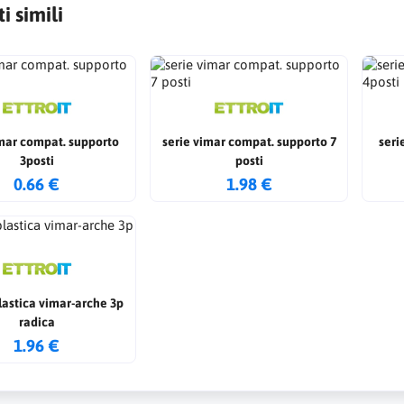
i simili
imar compat. supporto
serie vimar compat. supporto 7
seri
3posti
posti
0.66 €
1.98 €
lastica vimar-arche 3p
radica
1.96 €