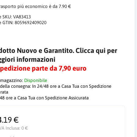
trasporto più economico è da 7.90 €
e SKU:
VA83413
e GTIN:
8059692409020
dotto Nuovo e Garantito. Clicca qui per
giori informazioni
Spedizione parte da 7,90 euro
 magazzino:
Disponibile
 della consegna:
In 24/48 ore a Casa Tua con Spedizione
urata
/48 ore a Casa Tua con Spedizione Assicurata
4.19 €
VA Inclusa:
0 €