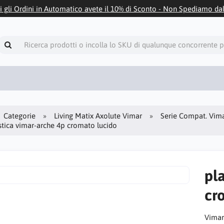
i gli Ordini in Automatico avete il 10% di Sconto - Non Spediamo da
Categorie
Living Matix Axolute Vimar
Serie Compat. Vima
stica vimar-arche 4p cromato lucido
pl
cr
Vimar