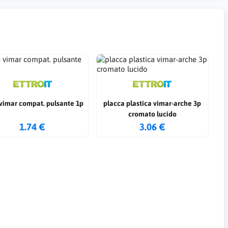
 vimar compat. pulsante 1p
placca plastica vimar-arche 3p
cromato lucido
1.74 €
3.06 €