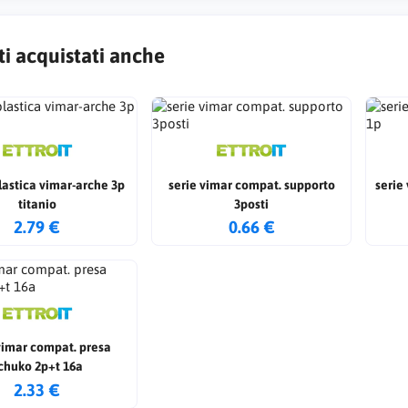
ti acquistati anche
lastica vimar-arche 3p
serie vimar compat. supporto
serie
titanio
3posti
2.79 €
0.66 €
vimar compat. presa
chuko 2p+t 16a
2.33 €