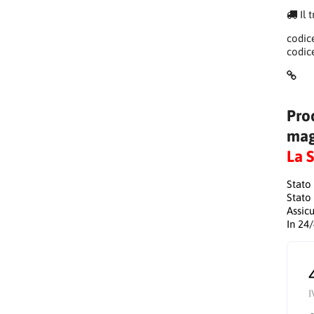
Il 
codic
codic
Pro
mag
La 
Stato
Stato
Assic
In 24
I