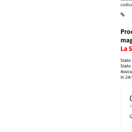
codic
Pro
mag
La 
Stato
Stato
Assic
In 24
I
Q