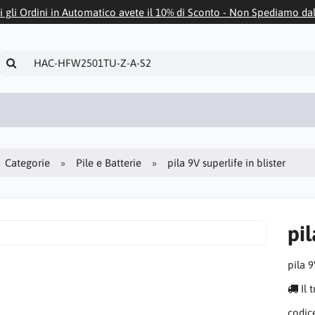
i gli Ordini in Automatico avete il 10% di Sconto - Non Spediamo da
Categorie
Pile e Batterie
pila 9V superlife in blister
pil
pila 9
Il 
codic