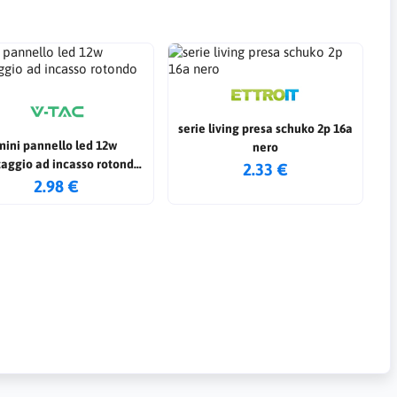
serie living presa schuko 2p 16a
mini pannello led 12w
nero
aggio ad incasso rotondo
2.33 €
4000k
2.98 €