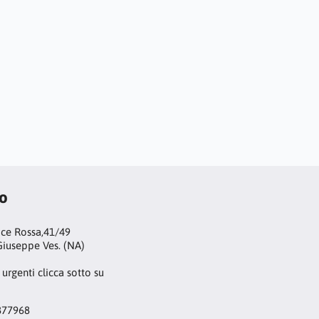
to
oce Rossa,41/49
iuseppe Ves. (NA)
 urgenti clicca sotto su
877968