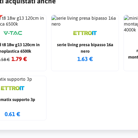
ti acquistati anche
d t8 18w g13 120cm in
serie living presa bipasso 16a
noplastica 6500k
nero
mont
1.79 €
1.63 €
.58 €
 matix supporto 3p
0.61 €