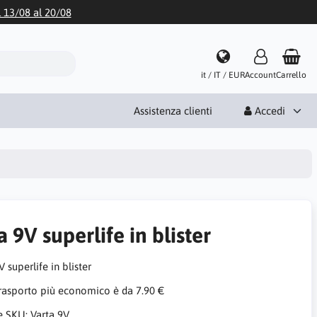
l 13/08 al 20/08
it / IT / EUR
Account
Carrello
Assistenza clienti
Accedi
a 9V superlife in blister
V superlife in blister
trasporto più economico è da 7.90 €
e SKU:
Varta 9V