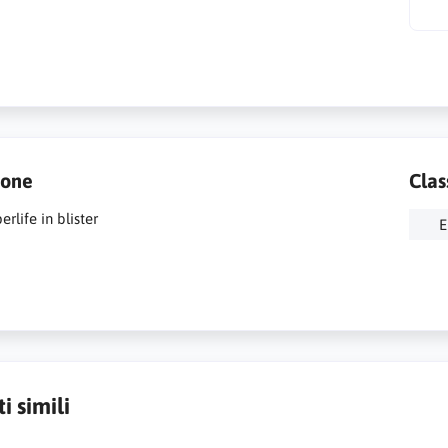
ione
Clas
erlife in blister
E
i simili