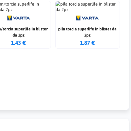
/torcia superlife in blister
pila torcia superlife in blister da
da 2pz
2pz
1.43 €
1.87 €