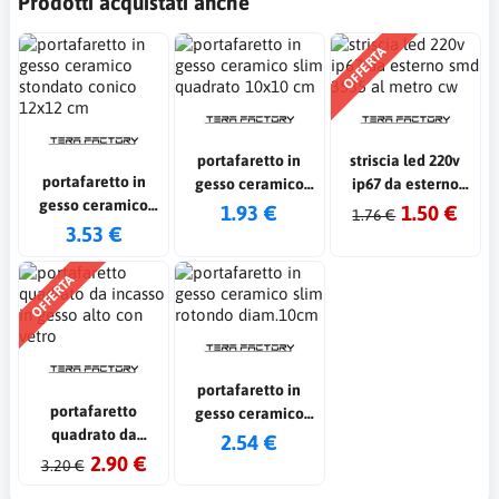
Prodotti acquistati anche
OFFERTA
portafaretto in
striscia led 220v
portafaretto in
gesso ceramico
ip67 da esterno
gesso ceramico
slim quadrato
smd 3535 al metro
1.93 €
1.50 €
1.76 €
stondato conico
3.53 €
10x10 cm
cw
12x12 cm
OFFERTA
portafaretto in
portafaretto
gesso ceramico
quadrato da
slim rotondo
2.54 €
incasso in gesso
2.90 €
diam.10cm
3.20 €
alto con vetro