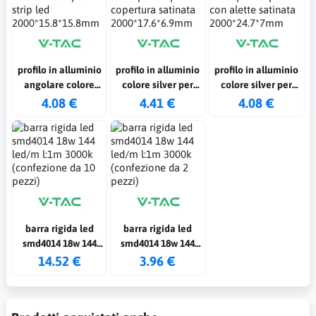
profilo in alluminio
profilo in alluminio
profilo in alluminio
angolare colore
colore silver per
colore silver per
silver per strip led
strip led copertura
strip led con alette
4.08 €
4.41 €
4.08 €
2000*15.8*15.8mm
satinata
satinata
2000*17.6*6.9mm
2000*24.7*7mm
barra rigida led
barra rigida led
smd4014 18w 144
smd4014 18w 144
led/m l:1m 3000k
led/m l:1m 3000k
14.52 €
3.96 €
(confezione da 10
(confezione da 2
pezzi)
pezzi)