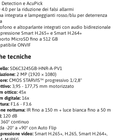
 Detection e AcuPick
4.0 per la riduzione dei falsi allarmi
na integrata e lampeggianti rosso/blu per deterrenza
va
ofono e altoparlante integrati con audio bidirezionale
ressione Smart H.265+ e Smart H.264+
orto MicroSD fino a 512 GB
patibile ONVIF
che tecniche
llo:
SD6C3245GB-HNR-A-PV1
luzione:
2 MP (1920 × 1080)
ore:
CMOS STARVIS™ progressivo 1/2,8"
ttivo:
3,95 - 177,75 mm motorizzato
 ottico:
45x
 digitale:
16x
tura:
F1.6 - F3.6
one notturna:
IR fino a 150 m + luce bianca fino a 50 m
:
120 dB
360° continuo
da -20° a +90° con Auto Flip
ressione video:
Smart H.265+, H.265, Smart H.264+,
64, MJPEG