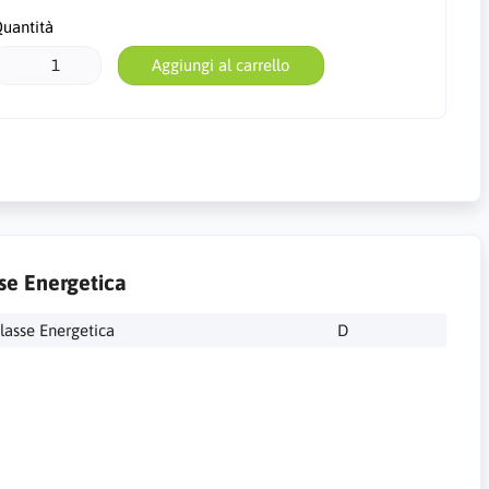
uantità
Aggiungi al carrello
se Energetica
lasse Energetica
D