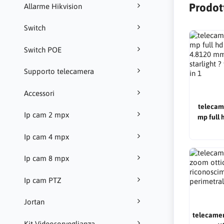
Prodott
Allarme Hikvision
Switch
Switch POE
Supporto telecamera
Accessori
telecam
Ip cam 2 mpx
mp full 
4.8120 mm (25 
Ip cam 4 mpx
starlight 
Ip cam 8 mpx
Ip cam PTZ
Jortan
telecamer
Kit Videosorveglianza