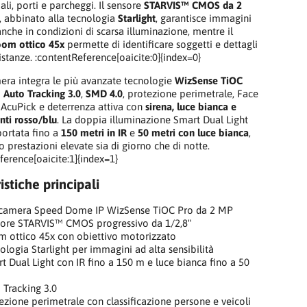
riali, porti e parcheggi. Il sensore
STARVIS™ CMOS da 2
, abbinato alla tecnologia
Starlight
, garantisce immagini
nche in condizioni di scarsa illuminazione, mentre il
oom ottico 45x
permette di identificare soggetti e dettagli
istanze. :contentReference[oaicite:0]{index=0}
era integra le più avanzate tecnologie
WizSense TiOC
i
Auto Tracking 3.0
,
SMD 4.0
, protezione perimetrale, Face
 AcuPick e deterrenza attiva con
sirena, luce bianca e
ti rosso/blu
. La doppia illuminazione Smart Dual Light
portata fino a
150 metri in IR
e
50 metri con luce bianca
,
o prestazioni elevate sia di giorno che di notte.
ference[oaicite:1]{index=1}
istiche principali
camera Speed Dome IP WizSense TiOC Pro da 2 MP
ore STARVIS™ CMOS progressivo da 1/2,8"
 ottico 45x con obiettivo motorizzato
ologia Starlight per immagini ad alta sensibilità
t Dual Light con IR fino a 150 m e luce bianca fino a 50
 Tracking 3.0
ezione perimetrale con classificazione persone e veicoli