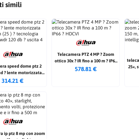
i simili
Telecamera PTZ 4 MP ? Zoom
telec
ottico 30x ? IR fino a 100 m ? IP66
era speed dome ptz 2
25×, s
? HDCVI
578.81 €
hd ? lente motorizzata
) ? tecnologia
314.21 €
? wdr 120 db ? uscita 4 in
1
a ip ptz 8 mp con zoom