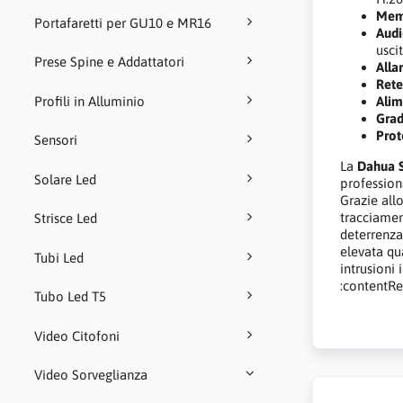
Mem
Portafaretti per GU10 e MR16
Audi
usci
Prese Spine e Addattatori
Alla
Rete
Alim
Profili in Alluminio
Grad
Prot
Sensori
La
Dahua 
Solare Led
professiona
Grazie allo
tracciamen
Strisce Led
deterrenza
elevata qu
Tubi Led
intrusioni 
:contentRe
Tubo Led T5
Video Citofoni
Video Sorveglianza