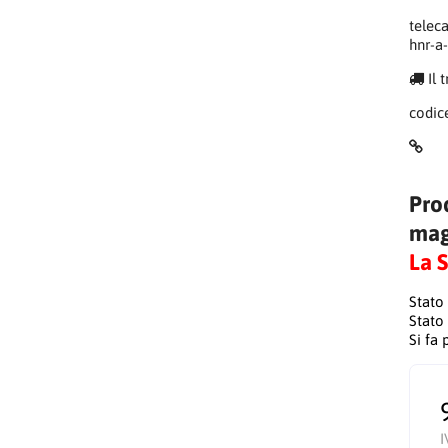
telec
hnr-a
Il 
codic
Pro
mag
La 
Stato
Stato
Si fa
I