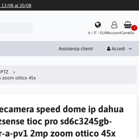
l 13/08 al 20/08
3
it / IT / EUR
Account
Carrello
Assistenza clienti
Accedi
i PTZ
p zoom ottico 45x
lecamera speed dome ip dahua
zsense tioc pro sd6c3245gb-
r-a-pv1 2mp zoom ottico 45x