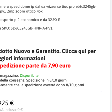
amera speed dome ip dahua wizsense tioc pro sd6c3245gb-
-pv1 2mp zoom ottico 45x
trasporto più economico è da 32.90 €
e SKU:
SD6C3245GB-HNR-A-PV1
dotto Nuovo e Garantito. Clicca qui per
giori informazioni
Spedizione parte da 7,90 euro
 magazzino:
Disponibile
 della consegna:
Spedizione in 8/10 giorni
 presente che la spedizione avverrà dopo 8/10 giorni
925 €
VA Inclusa:
0 €