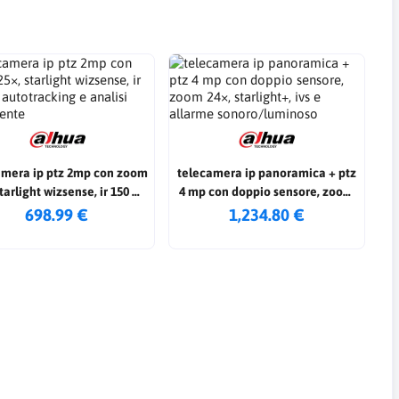
amera ip ptz 2mp con zoom
telecamera ip panoramica + ptz
tarlight wizsense, ir 150 m,
4 mp con doppio sensore, zoom
autotracking e analisi
24×, starlight+, ivs e allarme
698.99 €
1,234.80 €
intelligente
sonoro/luminoso