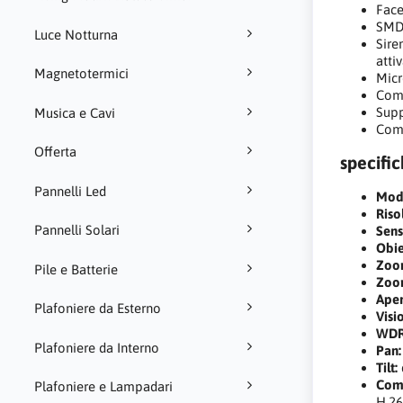
Face
SMD 
Luce Notturna
Sire
atti
Magnetotermici
Micr
Comp
Supp
Musica e Cavi
Com
Offerta
specifi
Pannelli Led
Mode
Riso
Pannelli Solari
Sens
Obie
Zoom
Pile e Batterie
Zoom
Aper
Plafoniere da Esterno
Visi
WDR
Plafoniere da Interno
Pan:
Tilt:
Comp
Plafoniere e Lampadari
H.2