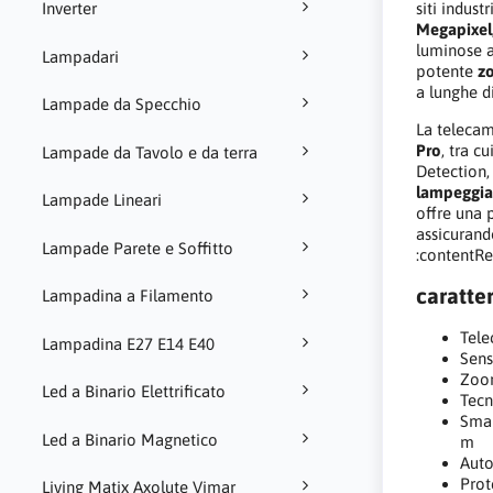
siti indust
Inverter
Megapixel
luminose a
Lampadari
potente
z
a lunghe d
Lampade da Specchio
La telecam
Pro
, tra cu
Lampade da Tavolo e da terra
Detection,
lampeggian
Lampade Lineari
offre una 
assicurand
Lampade Parete e Soffitto
:contentRe
caratter
Lampadina a Filamento
Tele
Lampadina E27 E14 E40
Sens
Zoom
Led a Binario Elettrificato
Tecn
Smar
Led a Binario Magnetico
m
Auto
Prot
Living Matix Axolute Vimar