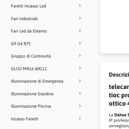
Faretti Incasso Led
Fari industriali
Fari Led da Esterno
G9 G4 R7S
Gruppo di Continuità
GU10 MR16 AR111
Descriz
Illuminazione di Emergenza
teleca
tioc p
Illuminazione Giardino
ottico 
Illuminazione Piscina
La
Dahua 
Incasso Faretti
IP profess
sorveglianz