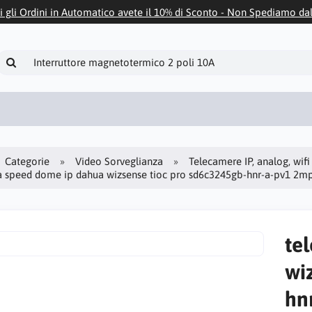
i gli Ordini in Automatico avete il 10% di Sconto - Non Spediamo da
Categorie
Video Sorveglianza
Telecamere IP, analog, wif
a speed dome ip dahua wizsense tioc pro sd6c3245gb-hnr-a-pv1 2m
te
wi
hn