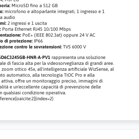
oria:
MicroSD fino a 512 GB
o:
microfono e altoparlante integrati, 1 ingresso e 1
ta audio
rmi:
2 ingressi e 1 uscita
:
Porta Ethernet RJ45 10/100 Mbps
entazione:
PoE+ (IEEE 802.3at) oppure 24 V AC
o di protezione:
IP66
ezione contro le sovratensioni:
TVS 6000 V
SD6C3245GB-HNR-A-PV1
rappresenta una soluzione
le di fascia alta per la videosorveglianza di grandi aree.
 zoom ottico 45x, all'intelligenza artificiale WizSense, al
to automatico, alla tecnologia TiOC Pro e alla
 attiva, offre un monitoraggio preciso, immagini di
alità e un'eccellente capacità di prevenzione delle
in qualsiasi condizione operativa.
ference[oaicite:2]{index=2}