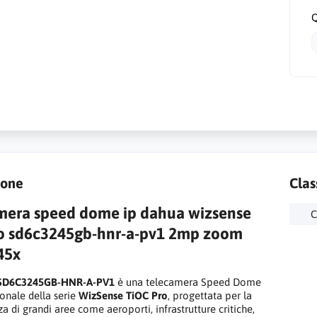
Q
ione
Clas
mera speed dome ip dahua wizsense
C
ro sd6c3245gb-hnr-a-pv1 2mp zoom
45x
SD6C3245GB-HNR-A-PV1
è una telecamera Speed Dome
ionale della serie
WizSense TiOC Pro
, progettata per la
a di grandi aree come aeroporti, infrastrutture critiche,