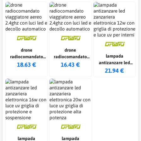
drone
drone
lampada
radiocomandato
radiocomandato
antizanzare led
viaggiatore aereo
viaggiatore aereo
18.63 €
16.43 €
zanzariera
21.94 €
2.4ghz con luci led
2.4ghz con luci led
elettronica 12w con
e decollo
e decollo
griglia di
automatico
automatico
protezione e luce
uv per interni
lampada
lampada