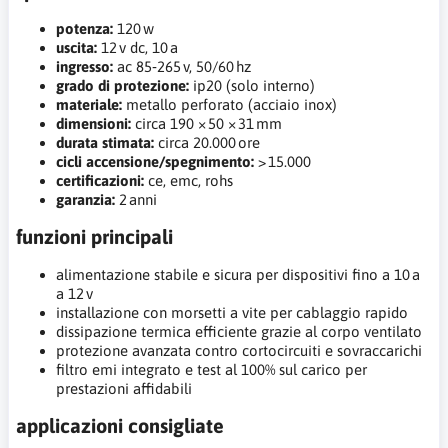
potenza:
120 w
uscita:
12 v dc, 10 a
ingresso:
ac 85‑265 v, 50/60 hz
grado di protezione:
ip20 (solo interno)
materiale:
metallo perforato (acciaio inox)
dimensioni:
circa 190 × 50 × 31 mm
durata stimata:
circa 20.000 ore
cicli accensione/spegnimento:
> 15.000
certificazioni:
ce, emc, rohs
garanzia:
2 anni
funzioni principali
alimentazione stabile e sicura per dispositivi fino a 10 a
a 12 v
installazione con morsetti a vite per cablaggio rapido
dissipazione termica efficiente grazie al corpo ventilato
protezione avanzata contro cortocircuiti e sovraccarichi
filtro emi integrato e test al 100% sul carico per
prestazioni affidabili
applicazioni consigliate