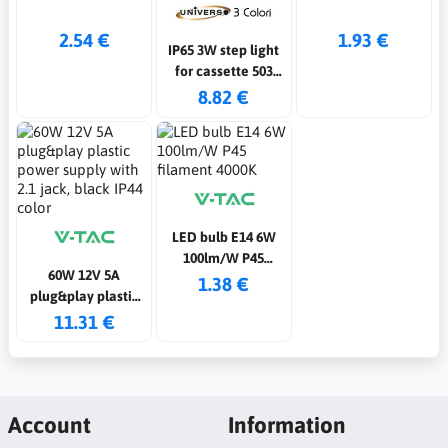
2.54 €
1.93 €
IP65 3W step light
for cassette 503
white
8.82 €
LED bulb E14 6W
100lm/W P45
60W 12V 5A
filament 4000K
1.38 €
plug&play plastic
power supply with
11.31 €
2.1 jack, black IP44
color
Account
Information