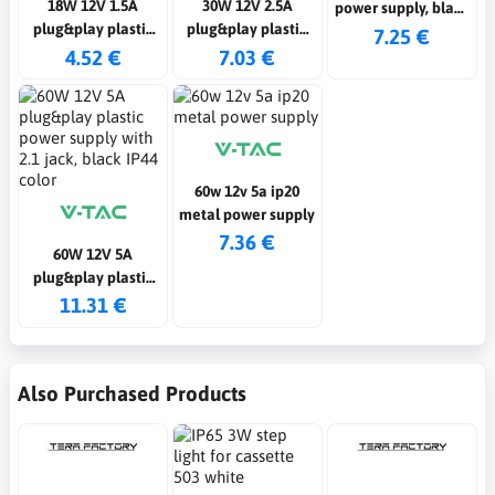
18W 12V 1.5A
30W 12V 2.5A
power supply, black
plug&play plastic
plug&play plastic
IP44 colour
7.25 €
power supply with
power supply with
4.52 €
7.03 €
2.1 jack, black IP44
2.1 jack, black IP44
color
color
60w 12v 5a ip20
metal power supply
7.36 €
60W 12V 5A
plug&play plastic
power supply with
11.31 €
2.1 jack, black IP44
color
Also Purchased Products