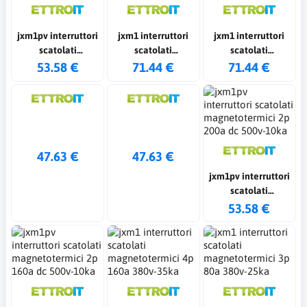
jxm1pv interruttori
jxm1 interruttori
jxm1 interruttori
scatolati
scatolati
scatolati
magnetotermici 2p
magnetotermici 4p
magnetotermici 4p
53.58 €
71.44 €
71.44 €
250a dc 500v-10ka
250a 380v-35ka
200a 380v-35ka
47.63 €
47.63 €
jxm1pv interruttori
scatolati
magnetotermici 2p
53.58 €
200a dc 500v-10ka