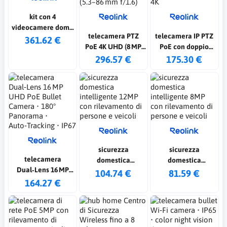
kit con 4
videocamere dome
telecamera PTZ
telecamera IP PTZ
PoE 5 MP + nvr 8ch
361.62 €
PoE 4K UHD (8 MP,
PoE con doppio
poe con hdd 2 tera
3840×2160 @25 fps),
sensore CMOS (1/3″
296.57 €
175.30 €
dotata di zoom
+ 1/2.8″),
ottico 16× (5.3–
risoluzione 4K
86 mm f/1.6)
sicurezza
sicurezza
telecamera
domestica
domestica
Dual‑Lens 16 MP
intelligente 12MP
intelligente 8MP
104.74 €
81.59 €
UHD PoE Bullet
164.27 €
con rilevamento di
con rilevamento di
Camera • 180°
persone e veicoli
persone e veicoli
Panorama •
Auto‑Tracking •
IP67