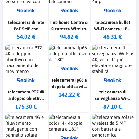
telecamera di rete
hub home Centro di
telecamera bullet
PoE 5MP con
Sicurezza Wireless
Wi‑Fi camera • IP65
rilevamento di
fino a 8 telecamere
• color night vision
54.02 €
94.82 €
46.31 €
persone e veicoli
4mp
telecamera ip66 a
doppia ottica wi-fi
telecamera PTZ 4K
telecamera di
da 180°
142.22 €
a doppio obiettivo
sorveglianza Wi-Fi
con tracciamento
6 4K, velocità più
175.30 €
87.10 €
del movimento
elevata e maggiore
stabilità