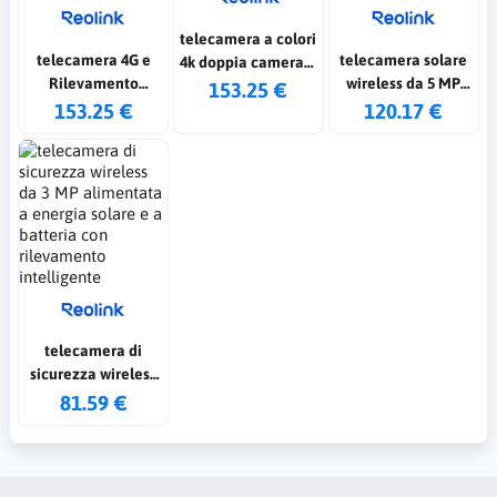
telecamera a colori
telecamera 4G e
telecamera solare
4k doppia camera a
Rilevamento
wireless da 5 MP
180°
153.25 €
Intelligente con
con batteria e
153.25 €
120.17 €
pannello solare
panoramica
telecamera di
sicurezza wireless
da 3 MP alimentata
81.59 €
a energia solare e a
batteria con
rilevamento
intelligente