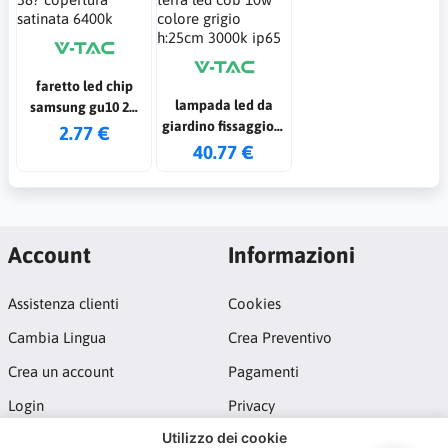
faretto led chip
lampada led da
samsung gu10 2w
giardino fissaggio a
38? copertura
2.77 €
terra led cob 10w
40.77 €
satinata 6400k
colore grigio
h:25cm 3000k ip65
Account
Informazioni
Assistenza clienti
Cookies
Cambia Lingua
Crea Preventivo
Crea un account
Pagamenti
Login
Privacy
Utilizzo dei cookie
Termini e Condizioni