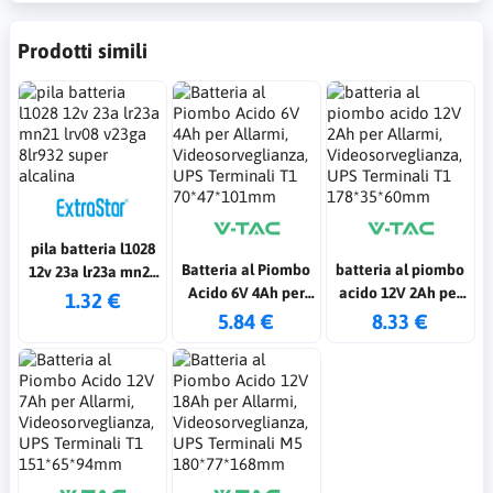
Prodotti simili
pila batteria l1028
Batteria al Piombo
batteria al piombo
12v 23a lr23a mn21
Acido 6V 4Ah per
acido 12V 2Ah per
lrv08 v23ga 8lr932
1.32 €
Allarmi,
Allarmi,
5.84 €
8.33 €
super alcalina
Videosorveglianza,
Videosorveglianza,
UPS Terminali T1
UPS Terminali T1
70*47*101mm
178*35*60mm