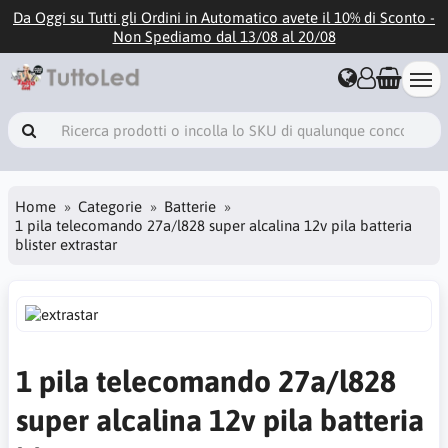
Da Oggi su Tutti gli Ordini in Automatico avete il 10% di Sconto -
Non Spediamo dal 13/08 al 20/08
Home
Categorie
Batterie
1 pila telecomando 27a/l828 super alcalina 12v pila batteria
blister extrastar
1 pila telecomando 27a/l828
super alcalina 12v pila batteria