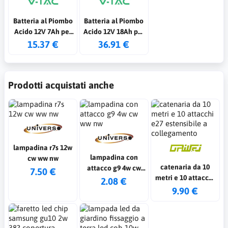
Batteria al Piombo
Batteria al Piombo
Acido 12V 7Ah per
Acido 12V 18Ah per
Allarmi,
Allarmi,
15.37 €
36.91 €
Videosorveglianza,
Videosorveglianza,
UPS Terminali T1
UPS Terminali M5
151*65*94mm
180*77*168mm
Prodotti acquistati anche
lampadina r7s 12w
lampadina con
cw ww nw
catenaria da 10
attacco g9 4w cw
7.50 €
metri e 10 attacchi
ww nw
2.08 €
e27 estensibile a
9.90 €
collegamento