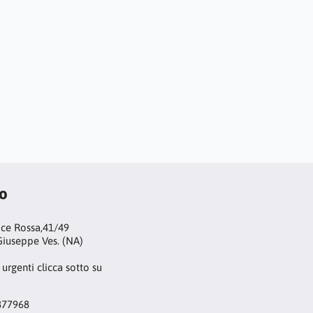
to
oce Rossa,41/49
iuseppe Ves. (NA)
 urgenti clicca sotto su
877968