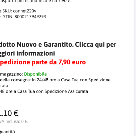
trasporto più economico è da 7.90 €
e SKU:
connet220v
e GTIN:
8000217949293
dotto Nuovo e Garantito. Clicca qui per
giori informazioni
Spedizione parte da 7,90 euro
 magazzino:
Disponibile
 della consegna:
In 24/48 ore a Casa Tua con Spedizione
urata
/48 ore a Casa Tua con Spedizione Assicurata
1.10 €
VA Inclusa:
0 €
uantità