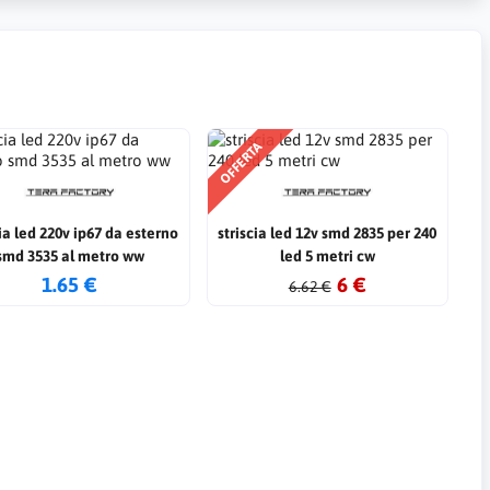
OFFERTA
cia led 220v ip67 da esterno
striscia led 12v smd 2835 per 240
smd 3535 al metro ww
led 5 metri cw
1.65 €
6 €
6.62 €