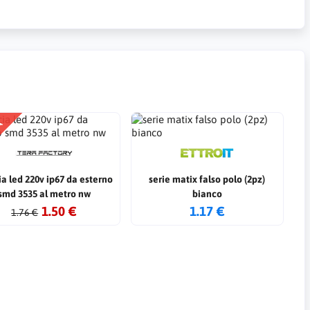
TA
cia led 220v ip67 da esterno
serie matix falso polo (2pz)
smd 3535 al metro nw
bianco
1.50 €
1.17 €
1.76 €