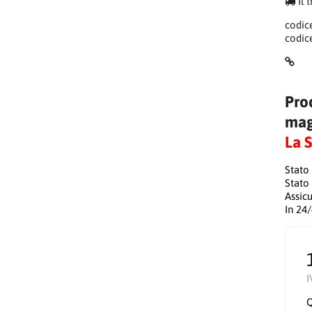
Il 
codic
codic
Pro
mag
La 
Stato
Stato
Assic
In 24
I
Q