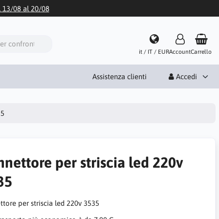
l 13/08 al 20/08
it / IT / EUR
Account
Carrello
Assistenza clienti
Accedi
35
nettore per striscia led 220v
35
ttore per striscia led 220v 3535