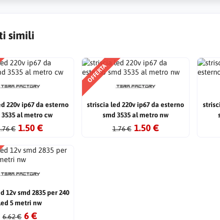
i simili
OFFERTA
led 220v ip67 da esterno
striscia led 220v ip67 da esterno
stris
 3535 al metro cw
smd 3535 al metro nw
1.50 €
1.50 €
.76 €
1.76 €
led 12v smd 2835 per 240
led 5 metri nw
6 €
6.62 €