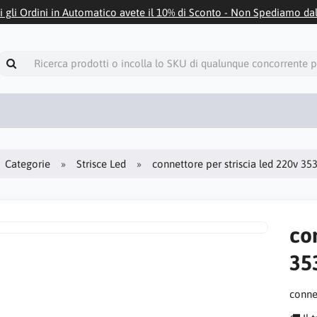
i gli Ordini in Automatico avete il 10% di Sconto - Non Spediamo da
Categorie
Strisce Led
connettore per striscia led 220v 35
con
35
conne