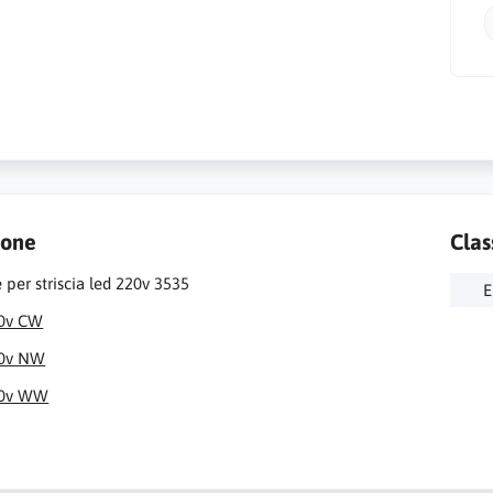
ione
Clas
 per striscia led 220v 3535
E
20v CW
20v NW
220v WW