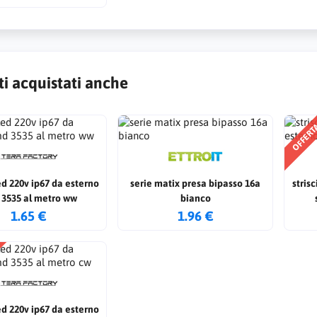
ti acquistati anche
OFFER
led 220v ip67 da esterno
serie matix presa bipasso 16a
stris
3535 al metro ww
bianco
1.65 €
1.96 €
led 220v ip67 da esterno