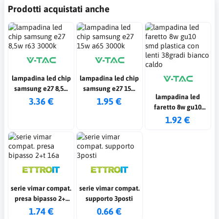
Prodotti acquistati anche
lampadina led chip
lampadina led chip
samsung e27 8,5w
samsung e27 15w
lampadina led
r63 3000k
a65 3000k
3.36 €
1.95 €
faretto 8w gu10
smd plastica con
1.92 €
lenti 38gradi
bianco caldo
serie vimar compat.
serie vimar compat.
presa bipasso 2+t
supporto 3posti
16a
1.74 €
0.66 €