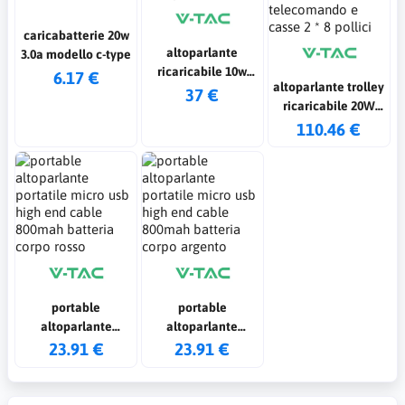
caricabatterie 20w
altoparlante
3.0a modello c-type
ricaricabile 10w
6.17 €
altoparlante trolley
con usb e scheda tf
37 €
ricaricabile 20W
rgb 2 * 3 pollici
con microfono
110.46 €
cablato
telecomando e
casse 2 * 8 pollici
portable
portable
altoparlante
altoparlante
portatile micro usb
portatile micro usb
23.91 €
23.91 €
high end cable
high end cable
800mah batteria
800mah batteria
corpo rosso
corpo argento