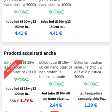
tubo led t8 20w g13
tubo led t8 20w g13
150cm in
150cm in
nanoplastica 3000k
nanoplastica 4000k
4.41 €
4.41 €
Prodotti acquistati anche
OFFERTA
tubo led t8 18w g13
led tube t8 10w 60
led lampadina
120cm in
cm nano plastica
samsung chip 9w
nanoplastica 6500k
1.79 €
2.58 €
non ruotabile
e27 a58 plastica
2.44 €
1.29 €
bianco naturale
3000k