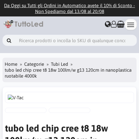
Da Oggi su Tutti gli Ordini in Automatico avete il 10% di Sconto -
Non Spediamo dal 13/08 al 20/08
Home
Categorie
Tubi Led
tubo led chip cree t8 18w 100lm/w g13 120cm in nanoplastica
ruotabile 4000k
tubo led chip cree t8 18w