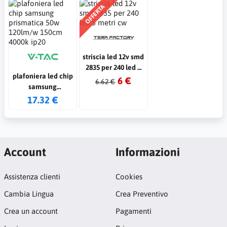
OFFERTA
striscia led 12v smd
2835 per 240 led 5
plafoniera led chip
metri cw
6 €
6.62 €
samsung
prismatica 50w
17.32 €
120lm/w 150cm
4000k ip20
Account
Informazioni
Assistenza clienti
Cookies
Cambia Lingua
Crea Preventivo
Crea un account
Pagamenti