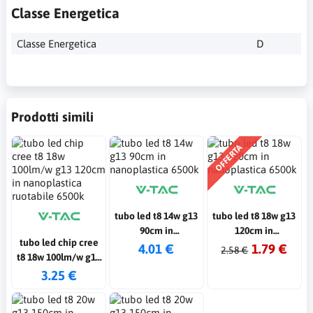
Classe Energetica
Classe Energetica
D
Prodotti simili
OFFERTA
tubo led t8 14w g13
tubo led t8 18w g13
90cm in
120cm in
tubo led chip cree
nanoplastica 6500k
nanoplastica 6500k
4.01 €
1.79 €
2.58 €
t8 18w 100lm/w g13
120cm in
3.25 €
nanoplastica
ruotabile 6500k