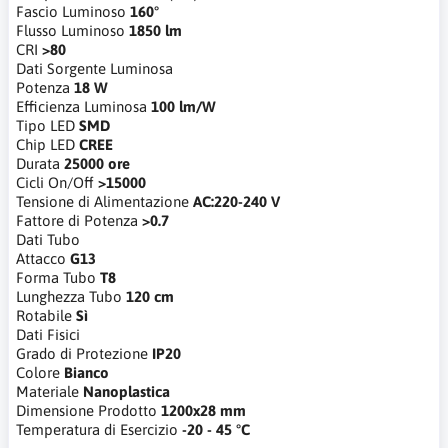
Fascio Luminoso
160°
Flusso Luminoso
1850 lm
CRI
>80
Dati Sorgente Luminosa
Potenza
18 W
Efficienza Luminosa
100 lm/W
Tipo LED
SMD
Chip LED
CREE
Durata
25000 ore
Cicli On/Off
>15000
Tensione di Alimentazione
AC:220-240 V
Fattore di Potenza
>0.7
Dati Tubo
Attacco
G13
Forma Tubo
T8
Lunghezza Tubo
120 cm
Rotabile
Sì
Dati Fisici
Grado di Protezione
IP20
Colore
Bianco
Materiale
Nanoplastica
Dimensione Prodotto
1200x28 mm
Temperatura di Esercizio
-20 - 45 °C