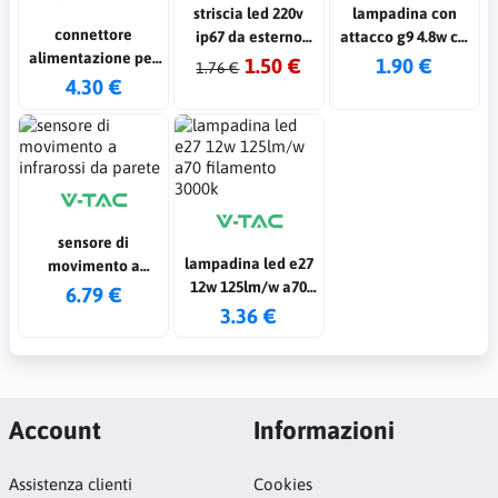
striscia led 220v
lampadina con
connettore
ip67 da esterno
attacco g9 4.8w cw
alimentazione per
smd 3535 al metro
ww nw
1.50 €
1.90 €
1.76 €
binario trifase lato
4.30 €
cw
sinistro nero
sensore di
lampadina led e27
movimento a
12w 125lm/w a70
infrarossi da parete
6.79 €
filamento 3000k
3.36 €
Account
Informazioni
Assistenza clienti
Cookies