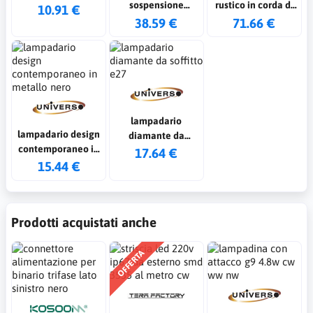
sospensione
rustico in corda di
metallo traforato
10.91 €
country in corda
forma circolare con
38.59 €
71.66 €
ovale attacco e27
canapa bambu 4
6 attacchi e27
nero
attacchi e27
lampadario
lampadario design
diamante da
contemporaneo in
soffitto e27
17.64 €
metallo nero
15.44 €
Prodotti acquistati anche
OFFERTA