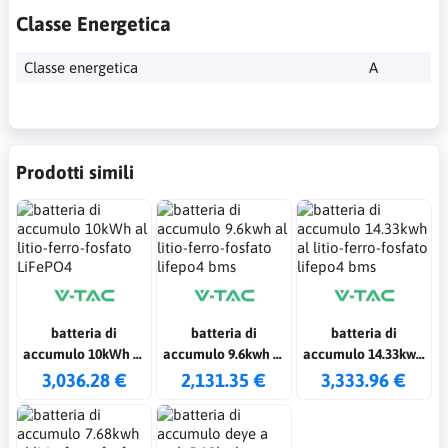
Classe Energetica
Classe energetica
A
Prodotti simili
batteria di
batteria di
batteria di
accumulo 10kWh al
accumulo 9.6kwh al
accumulo 14.33kwh
litio-ferro-fosfato
litio-ferro-fosfato
al litio-ferro-fosfato
3,036.28 €
2,131.35 €
3,333.96 €
LiFePO4
lifepo4 bms
lifepo4 bms