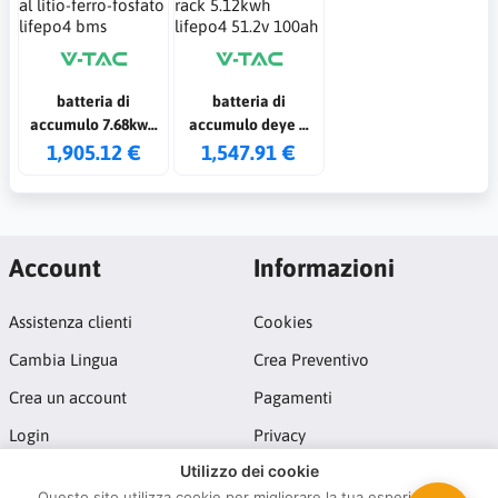
batteria di
batteria di
accumulo 7.68kwh
accumulo deye a
al litio-ferro-fosfato
rack 5.12kwh
1,905.12 €
1,547.91 €
lifepo4 bms
lifepo4 51.2v 100ah
Account
Informazioni
Assistenza clienti
Cookies
Cambia Lingua
Crea Preventivo
Crea un account
Pagamenti
Login
Privacy
Utilizzo dei cookie
Termini e Condizioni
Questo sito utilizza cookie per migliorare la tua esperienza di