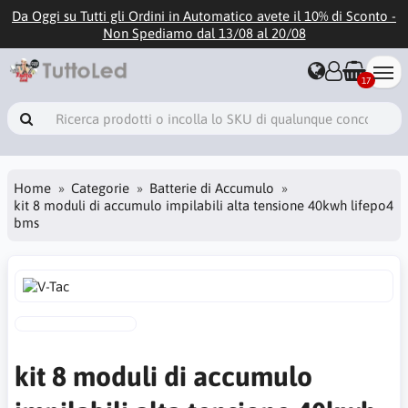
Da Oggi su Tutti gli Ordini in Automatico avete il 10% di Sconto -
Non Spediamo dal 13/08 al 20/08
17
Home
Categorie
Batterie di Accumulo
kit 8 moduli di accumulo impilabili alta tensione 40kwh lifepo4
bms
kit 8 moduli di accumulo