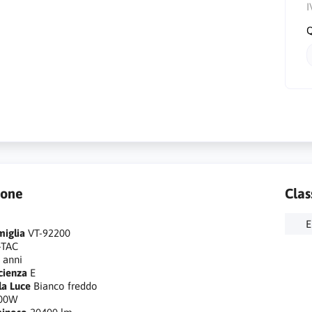
I
Q
ione
Clas
E
miglia
VT-92200
-TAC
 anni
icienza
E
la Luce
Bianco freddo
00W