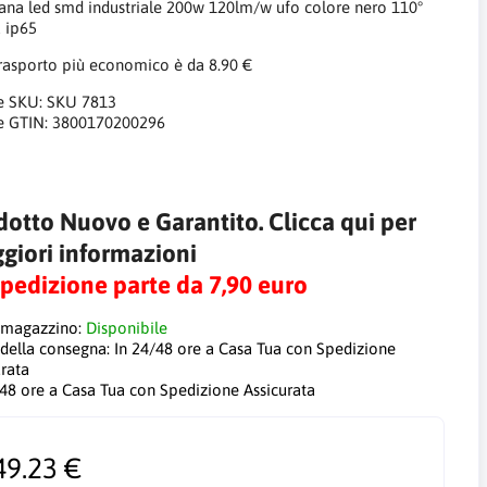
na led smd industriale 200w 120lm/w ufo colore nero 110°
 ip65
trasporto più economico è da 8.90 €
e SKU:
SKU 7813
e GTIN:
3800170200296
dotto Nuovo e Garantito. Clicca qui per
giori informazioni
Spedizione parte da 7,90 euro
 magazzino:
Disponibile
 della consegna:
In 24/48 ore a Casa Tua con Spedizione
urata
/48 ore a Casa Tua con Spedizione Assicurata
49.23 €