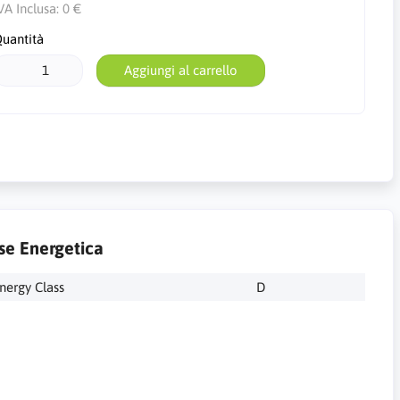
VA Inclusa:
0 €
uantità
Aggiungi al carrello
se Energetica
nergy Class
D