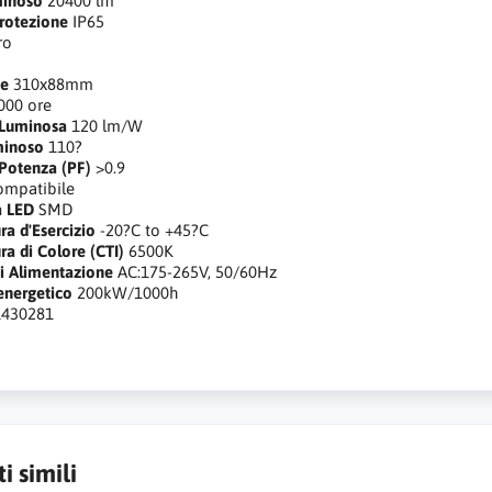
minoso
20400 lm
rotezione
IP65
ro
ne
310x88mm
000 ore
 Luminosa
120 lm/W
minoso
110?
 Potenza (PF)
>0.9
ompatibile
a LED
SMD
a d'Esercizio
-20?C to +45?C
a di Colore (CTI)
6500K
i Alimentazione
AC:175-265V, 50/60Hz
nergetico
200kW/1000h
1430281
i simili