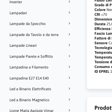
Flusso Lu
Inverter
Grado di P
Colore
Ne
Lampadari
CRI
>70
Dimensio
Lampade da Specchio
Durata
25,
Efficienza
Fascio Lu
Lampade da Tavolo e da terra
Fattore di
Sensore
C
Lampade Lineari
Tecnologi
Temperatur
Lampade Parete e Soffitto
Temperatur
Tensione d
Consumo e
Lampadina a Filamento
ID EPREL
Lampadina E27 E14 E40
Led a Binario Elettrificato
Led a Binario Magnetico
Prodott
Living Matix Axolute Vimar