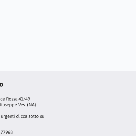
to
oce Rossa,41/49
iuseppe Ves. (NA)
 urgenti clicca sotto su
877968