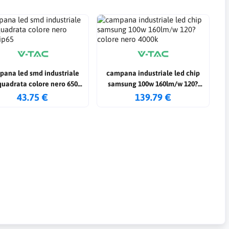
ana led smd industriale
campana industriale led chip
quadrata colore nero 6500k
samsung 100w 160lm/w 120?
ip65
colore nero 4000k
43.75 €
139.79 €