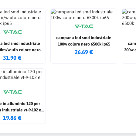
campana led smd industriale
 led smd industriale
camp
100w colore nero 6500k ip65
0lm/w ufo colore nero
200w 
26.69 €
10? 6500k ip65
31.90 €
e in alluminio 120 per
industriale vt-9-102 e
vt-9-120
19.86 €