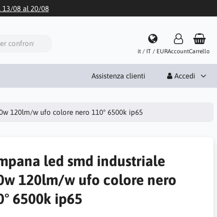
l 13/08 al 20/08
it / IT / EUR
Account
Carrello
Assistenza clienti
Accedi
00w 120lm/w ufo colore nero 110° 6500k ip65
mpana led smd industriale
0w 120lm/w ufo colore nero
0° 6500k ip65