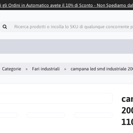
i gli Ordini in Automatico avete il 10% di Sconto - Non Spediamo da
Categorie
Fari industriali
campana led smd industriale 2
ca
20
11