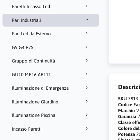
Faretti Incasso Led
Fari industriali
Fari Led da Esterno
G9 G4 R7S
Gruppo di Continuità
GU10 MR16 AR111
Descriz
Illuminazione di Emergenza
SKU
7813
Illuminazione Giardino
Codice Fa
Marchio
V
Illuminazione Piscina
Garanzia
2
Classe eff
Colore del
Incasso Faretti
Potenza
2