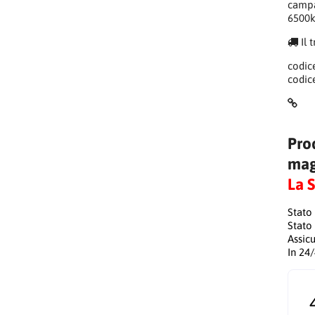
campa
6500k
Il 
codic
codic
Pro
mag
La 
Stato
Stato
Assic
In 24