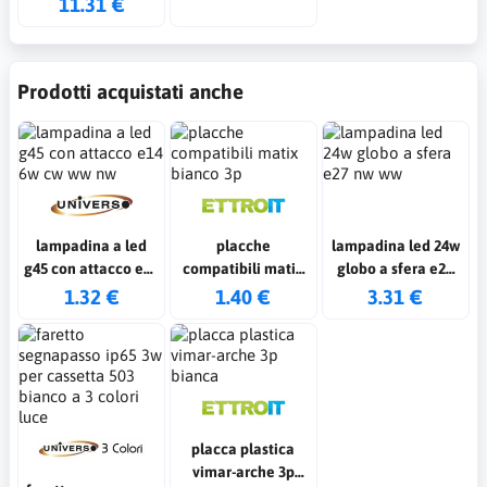
11.31 €
2,1 colore nero ip44
Prodotti acquistati anche
lampadina a led
placche
lampadina led 24w
g45 con attacco e14
compatibili matix
globo a sfera e27
6w cw ww nw
bianco 3p
nw ww
1.32 €
1.40 €
3.31 €
placca plastica
vimar-arche 3p