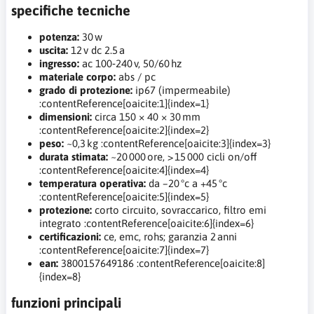
specifiche tecniche
potenza:
30 w
uscita:
12 v dc 2.5 a
ingresso:
ac 100‑240 v, 50/60 hz
materiale corpo:
abs / pc
grado di protezione:
ip67 (impermeabile)
:contentReference[oaicite:1]{index=1}
dimensioni:
circa 150 × 40 × 30 mm
:contentReference[oaicite:2]{index=2}
peso:
~0,3 kg :contentReference[oaicite:3]{index=3}
durata stimata:
~20 000 ore, > 15 000 cicli on/off
:contentReference[oaicite:4]{index=4}
temperatura operativa:
da –20 °c a +45 °c
:contentReference[oaicite:5]{index=5}
protezione:
corto circuito, sovraccarico, filtro emi
integrato :contentReference[oaicite:6]{index=6}
certificazioni:
ce, emc, rohs; garanzia 2 anni
:contentReference[oaicite:7]{index=7}
ean:
3800157649186 :contentReference[oaicite:8]
{index=8}
funzioni principali