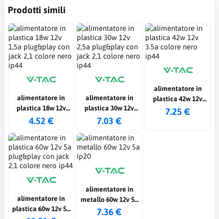
Prodotti simili
alimentatore in
alimentatore in
alimentatore in
plastica 42w 12v
plastica 18w 12v
plastica 30w 12v
3.5a colore nero
7.25 €
1,5a plug&play con
2,5a plug&play con
4.52 €
7.03 €
ip44
jack 2,1 colore nero
jack 2,1 colore nero
ip44
ip44
alimentatore in
alimentatore in
metallo 60w 12v 5a
plastica 60w 12v 5a
ip20
7.36 €
plug&play con jack