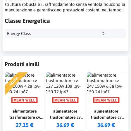
struttura robusta e il raffreddamento senza ventola riducono la
manutenzione e garantiscono prestazioni costanti nel tempo.
Classe Energetica
Energy Class
D
Prodotti simili
NUOVI
alimentatore
alimentatore
alimentatore
trasformatore cv
trasformatore cv
trasformatore cv
24v 100w 4,2a lpv-
12v 120w 10a lpv-
24v 150w 6,3a lpv-
27.15 €
36.69 €
36.69 €
100-24 ip67
150-12 ip67
150-24 ip67