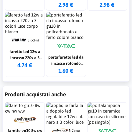
cover nera e bianca
doppia cover nera
2.98 €
2.98 €
e 3 colori luce
e bianca e 3 colori
luce
faretto led 12w a
portafaretto led da
incasso 220v a 3
incasso rotondo
colori luce corpo
4.74 €
gu10 in
1.60 €
bianco
policarbonato e
ferro colore bianco
Prodotti acquistati anche
faretto gu10 8w cw