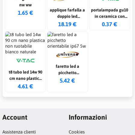
nw ww
applique farfalla a
portalampada gu10
1.65 €
doppio led
in ceramica con
regolabile 12w col.
cavo in silicone (pz
18.19 €
0.37 €
nero a 3 colori luce
singolo)
faretto led a
t8 tubo led 14w 90
picchetto
cm nano plastica
orientabile ip67 5w
5.42 €
non ruotabile
4.61 €
bianco naturale
Account
Informazioni
Assistenza clienti
Cookies