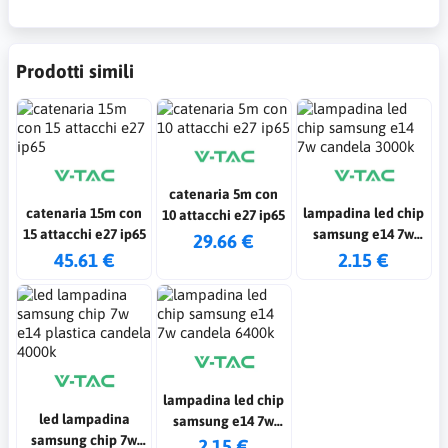
Prodotti simili
catenaria 5m con
catenaria 15m con
lampadina led chip
10 attacchi e27 ip65
15 attacchi e27 ip65
samsung e14 7w
29.66 €
candela 3000k
45.61 €
2.15 €
lampadina led chip
led lampadina
samsung e14 7w
samsung chip 7w
candela 6400k
2.15 €