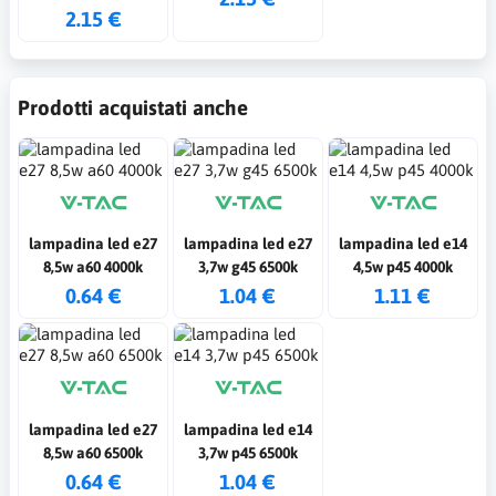
e14 plastica
2.15 €
candela 4000k
Prodotti acquistati anche
lampadina led e27
lampadina led e27
lampadina led e14
8,5w a60 4000k
3,7w g45 6500k
4,5w p45 4000k
0.64 €
1.04 €
1.11 €
lampadina led e27
lampadina led e14
8,5w a60 6500k
3,7w p45 6500k
0.64 €
1.04 €