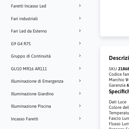
Faretti Incasso Led
Fari industriali
Fari Led da Esterno
G9 G4 R7S
Gruppo di Continuità
Descriz
SKU
2186
GU10 MR16 AR111
Codice fam
Marchio
V
Illuminazione di Emergenza
Garanzia
6
Specific
Illuminazione Giardino
Dati Luce
Illuminazione Piscina
Colore del
Temperatur
Fascio Lu
Incasso Faretti
Flusso Lu