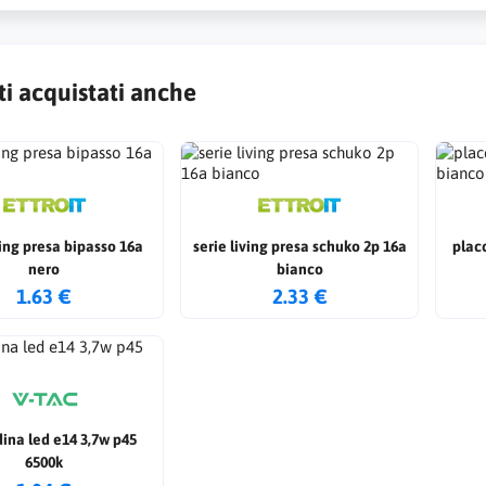
ti acquistati anche
ving presa bipasso 16a
serie living presa schuko 2p 16a
plac
nero
bianco
1.63 €
2.33 €
ina led e14 3,7w p45
6500k