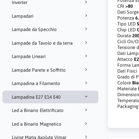
Potenza E
Inverter
CRI
>80
Dati Sorg
Lampadari
Potenza
6
Tipo LED
Lampade da Specchio
Chip LED
Durata
20
Cicli On/O
Lampade da Tavolo e da terra
Tensione d
Dati Lamp
Lampade Lineari
Attacco
E
Forma La
Lampade Parete e Soffitto
Dati Fisici
Grado di P
Colore
Bi
Lampadina a Filamento
Materiale
Dimension
Lampadina E27 E14 E40
Temperatur
Packaging
Led a Binario Elettrificato
Led a Binario Magnetico
Living Matix Axolute Vimar