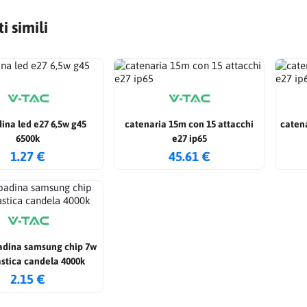
i simili
ina led e27 6,5w g45
catenaria 15m con 15 attacchi
catena
6500k
e27 ip65
1.27 €
45.61 €
adina samsung chip 7w
astica candela 4000k
2.15 €