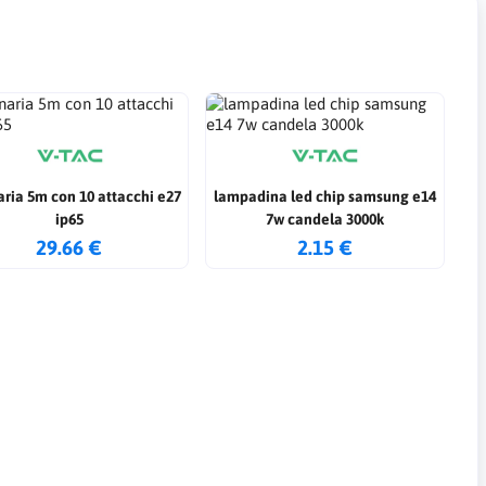
ria 5m con 10 attacchi e27
lampadina led chip samsung e14
ip65
7w candela 3000k
29.66 €
2.15 €