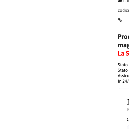
Il 
codic
Pro
mag
La 
Stato
Stato
Assic
In 24
I
Q