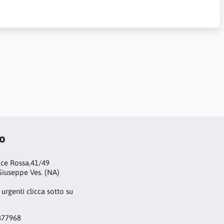
to
oce Rossa,41/49
iuseppe Ves. (NA)
 urgenti clicca sotto su
877968