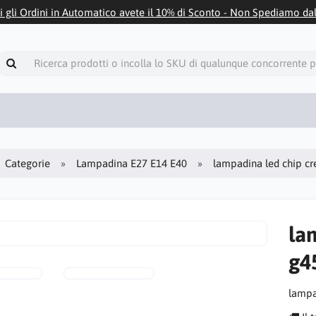
i gli Ordini in Automatico avete il 10% di Sconto - Non Spediamo da
Categorie
Lampadina E27 E14 E40
lampadina led chip c
la
g4
lampa