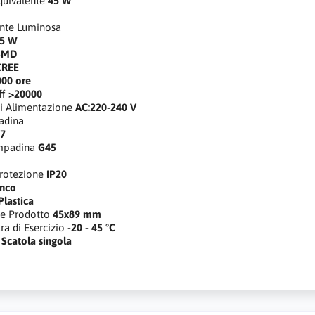
quivalente
45 W
ente Luminosa
.5 W
SMD
CREE
000 ore
ff
>20000
i Alimentazione
AC:220-240 V
adina
27
mpadina
G45
rotezione
IP20
anco
Plastica
e Prodotto
45x89 mm
a di Esercizio
-20 - 45 °C
Scatola singola