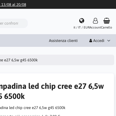
l 13/08 al 20/08
it / IT / EUR
Account
Carrello
Assistenza clienti
Accedi
ree e27 6,5w g45 6500k
mpadina led chip cree e27 6,5w
5 6500k
dina led chip cree e27 6,5w g45 6500k