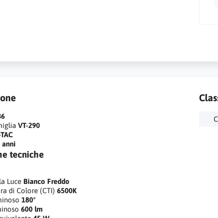
ione
Clas
86
C
iglia
VT-290
-TAC
 anni
he tecniche
la Luce
Bianco Freddo
a di Colore (CTI)
6500K
minoso
180°
minoso
600 lm