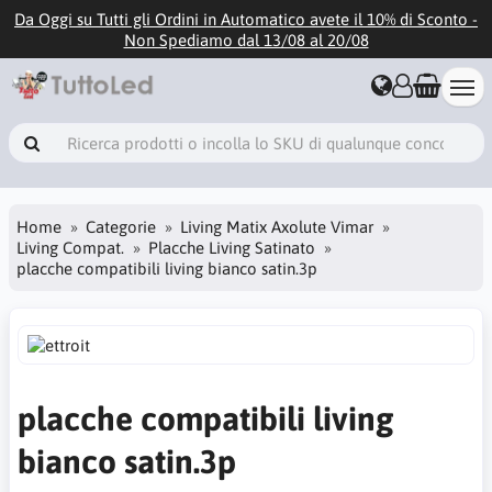
Da Oggi su Tutti gli Ordini in Automatico avete il 10% di Sconto -
Non Spediamo dal 13/08 al 20/08
Home
Categorie
Living Matix Axolute Vimar
Living Compat.
Placche Living Satinato
placche compatibili living bianco satin.3p
placche compatibili living
bianco satin.3p