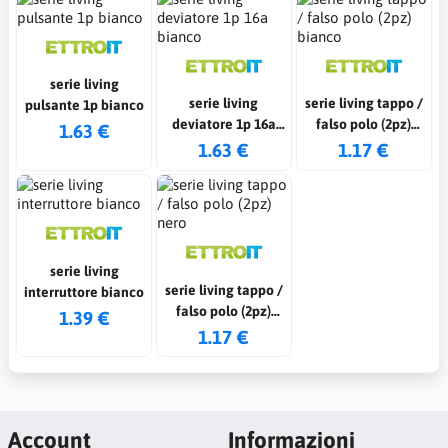
serie living
serie living
serie living tappo /
pulsante 1p bianco
deviatore 1p 16a
falso polo (2pz)
1.63 €
bianco
bianco
1.63 €
1.17 €
serie living
serie living tappo /
interruttore bianco
falso polo (2pz)
1.39 €
nero
1.17 €
Account
Informazioni