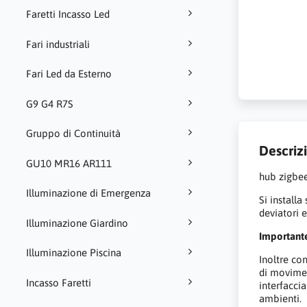
Faretti Incasso Led
Fari industriali
Fari Led da Esterno
G9 G4 R7S
Gruppo di Continuità
Descriz
GU10 MR16 AR111
hub zigbee
Illuminazione di Emergenza
Si installa
deviatori 
Illuminazione Giardino
Important
Illuminazione Piscina
Inoltre con
di movimen
Incasso Faretti
interfacci
ambienti.