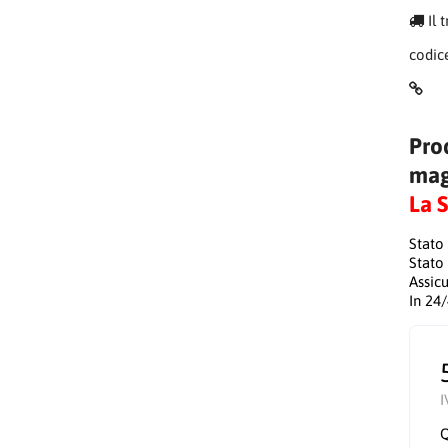
Il 
codic
Pro
mag
La 
Stato
Stato
Assic
In 24
I
Q