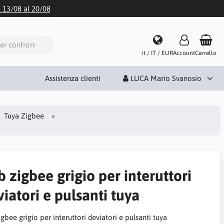
l 13/08 al 20/08
it / IT / EUR
Account
Carrello
Assistenza clienti
LUCA Mario Svanosio
Tuya Zigbee
 zigbee grigio per interuttori
iatori e pulsanti tuya
gbee grigio per interuttori deviatori e pulsanti tuya