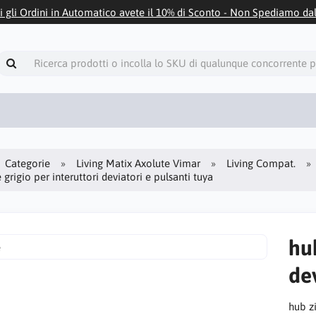
i gli Ordini in Automatico avete il 10% di Sconto - Non Spediamo da
Categorie
Living Matix Axolute Vimar
Living Compat.
grigio per interuttori deviatori e pulsanti tuya
hub
dev
hub zi