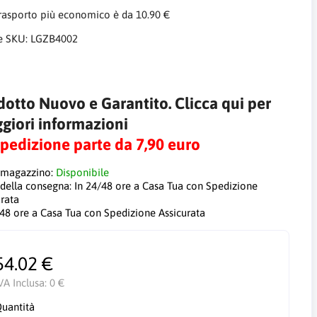
trasporto più economico è da 10.90 €
e SKU:
LGZB4002
dotto Nuovo e Garantito. Clicca qui per
giori informazioni
Spedizione parte da 7,90 euro
 magazzino:
Disponibile
 della consegna:
In 24/48 ore a Casa Tua con Spedizione
urata
/48 ore a Casa Tua con Spedizione Assicurata
54.02 €
VA Inclusa:
0 €
uantità