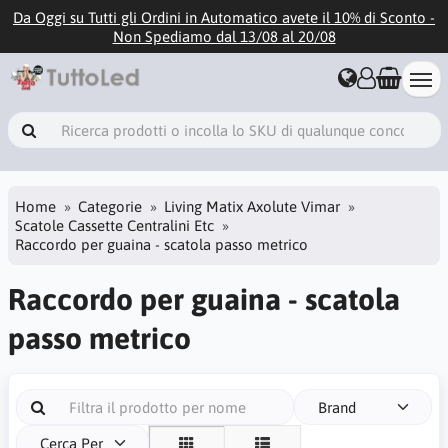
Da Oggi su Tutti gli Ordini in Automatico avete il 10% di Sconto -
Non Spediamo dal 13/08 al 20/08
Home
Categorie
Living Matix Axolute Vimar
Scatole Cassette Centralini Etc
Raccordo per guaina - scatola passo metrico
Raccordo per guaina - scatola
passo metrico
Brand
Cerca Per