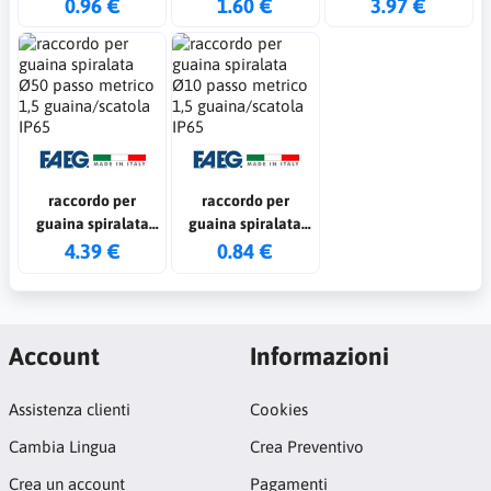
Ø20 passo metrico
Ø32 passo metrico
Ø40 passo metrico
0.96 €
1.60 €
3.97 €
1,5 guaina/scatola
1,5 guaina/scatola
1,5 guaina/scatola
IP65
IP65
IP65
raccordo per
raccordo per
guaina spiralata
guaina spiralata
Ø50 passo metrico
Ø10 passo metrico
4.39 €
0.84 €
1,5 guaina/scatola
1,5 guaina/scatola
IP65
IP65
Account
Informazioni
Assistenza clienti
Cookies
Cambia Lingua
Crea Preventivo
Crea un account
Pagamenti