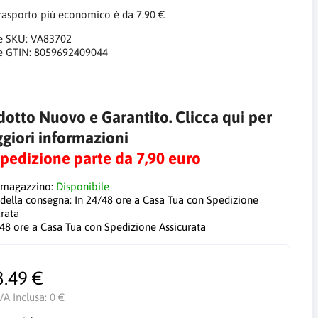
trasporto più economico è da 7.90 €
e SKU:
VA83702
e GTIN:
8059692409044
dotto Nuovo e Garantito. Clicca qui per
giori informazioni
Spedizione parte da 7,90 euro
 magazzino:
Disponibile
 della consegna:
In 24/48 ore a Casa Tua con Spedizione
urata
/48 ore a Casa Tua con Spedizione Assicurata
3.49 €
VA Inclusa:
0 €