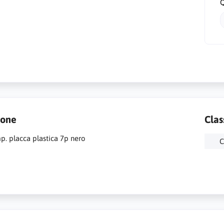
Q
ione
Clas
. placca plastica 7p nero
C