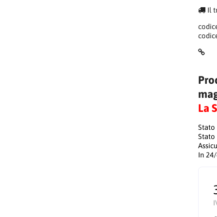
Il 
codic
codic
Pro
mag
La 
Stato
Stato
Assic
In 24
I