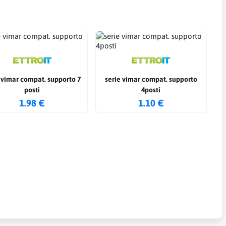
 vimar compat. supporto 7
serie vimar compat. supporto
posti
4posti
1.98 €
1.10 €