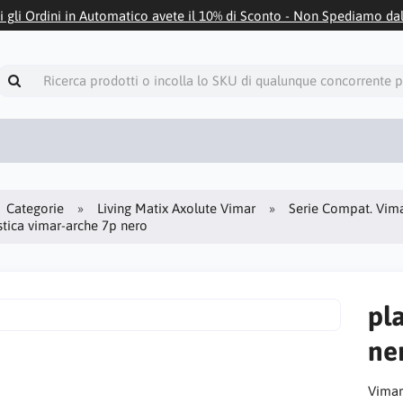
i gli Ordini in Automatico avete il 10% di Sconto - Non Spediamo da
Categorie
Living Matix Axolute Vimar
Serie Compat. Vima
stica vimar-arche 7p nero
pl
ne
Vimar