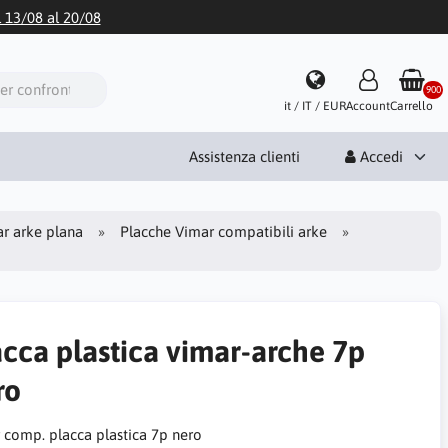
l 13/08 al 20/08
900
it / IT / EUR
Account
Carrello
Assistenza clienti
Accedi
r arke plana
Placche Vimar compatibili arke
acca plastica vimar-arche 7p
ro
 comp. placca plastica 7p nero