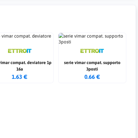
vimar compat. deviatore 1p
serie vimar compat. supporto
16a
3posti
1.63 €
0.66 €