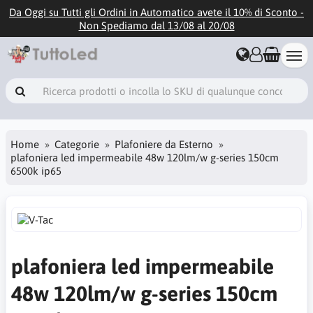
Da Oggi su Tutti gli Ordini in Automatico avete il 10% di Sconto -
Non Spediamo dal 13/08 al 20/08
Home
Categorie
Plafoniere da Esterno
plafoniera led impermeabile 48w 120lm/w g-series 150cm
6500k ip65
plafoniera led impermeabile
48w 120lm/w g-series 150cm