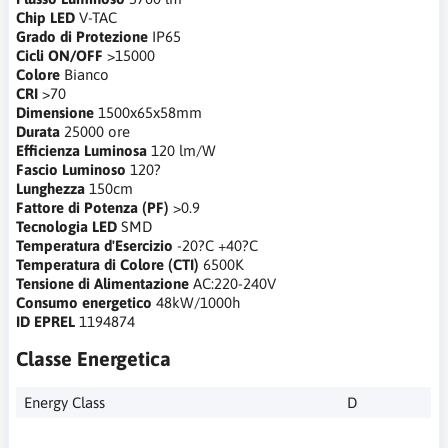
Chip LED
V-TAC
Grado di Protezione
IP65
Cicli ON/OFF
>15000
Colore
Bianco
CRI
>70
Dimensione
1500x65x58mm
Durata
25000 ore
Efficienza Luminosa
120 lm/W
Fascio Luminoso
120?
Lunghezza
150cm
Fattore di Potenza (PF)
>0.9
Tecnologia LED
SMD
Temperatura d'Esercizio
-20?C +40?C
Temperatura di Colore (CTI)
6500K
Tensione di Alimentazione
AC:220-240V
Consumo energetico
48kW/1000h
ID EPREL
1194874
Classe Energetica
Energy Class
D