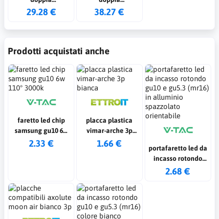
impermeabile 36w
impermeabile 44w
29.28 €
38.27 €
120cm 4000k ip65
150cm 4000k ip65
Prodotti acquistati anche
faretto led chip
placca plastica
samsung gu10 6w
vimar-arche 3p
110° 3000k
bianca
2.33 €
1.66 €
portafaretto led da
incasso rotondo
gu10 e gu5.3 (mr16)
2.68 €
in alluminio
spazzolato
orientabile