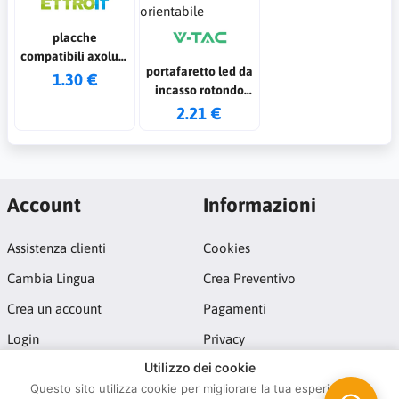
placche
compatibili axolute
portafaretto led da
moon air bianco 3p
1.30 €
incasso rotondo
gu10 e gu5.3 (mr16)
2.21 €
colore bianco
orientabile
Account
Informazioni
Assistenza clienti
Cookies
Cambia Lingua
Crea Preventivo
Crea un account
Pagamenti
Login
Privacy
Utilizzo dei cookie
Termini e Condizioni
Questo sito utilizza cookie per migliorare la tua esperienza di