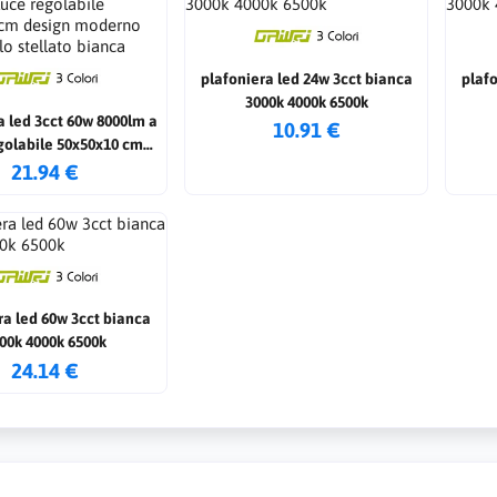
plafoniera led 24w 3cct bianca
plafo
3000k 4000k 6500k
a led 3cct 60w 8000lm a
10.91 €
golabile 50x50x10 cm
moderno effetto cielo
21.94 €
tellato bianca
ra led 60w 3cct bianca
00k 4000k 6500k
24.14 €