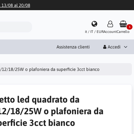
l 13/08 al 20/08
6
it / IT / EUR
Account
Carrello
Assistenza clienti
Accedi
6/12/18/25W o plafoniera da superficie 3cct bianco
retto led quadrato da
12/18/25W o plafoniera da
perficie 3cct bianco