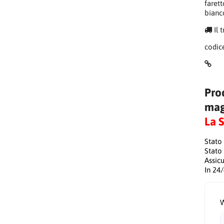
faret
bianc
Il 
codic
Pro
mag
La 
Stato
Stato
Assic
In 24
W