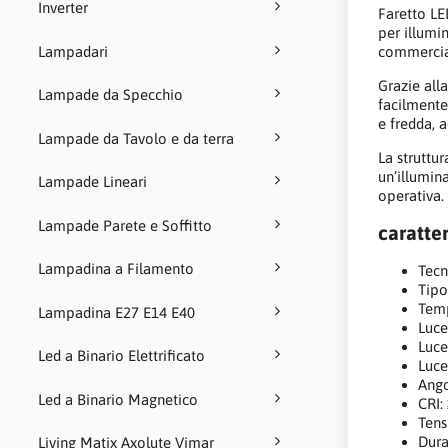
Inverter
Faretto LE
per illumin
Lampadari
commercial
Grazie all
Lampade da Specchio
facilmente
e fredda, 
Lampade da Tavolo e da terra
La struttur
un’illumin
Lampade Lineari
operativa.
Lampade Parete e Soffitto
caratter
Lampadina a Filamento
Tecn
Tipo
Temp
Lampadina E27 E14 E40
Luce
Luce
Led a Binario Elettrificato
Luce
Ango
Led a Binario Magnetico
CRI:
Tens
Dura
Living Matix Axolute Vimar