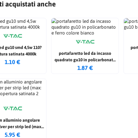
ti acquistati anche
led gu10 smd 4,5w 110?
por
portafaretto led da incasso
tura satinata 4000k
quadrato gu10 in policarbonato
1.10 €
e ferro colore bianco
1.87 €
 in alluminio angolare
lver per strip led (max:
 copertura satinata 2
5.95 €