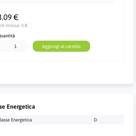
3.09 €
VA Inclusa:
0 €
uantità
Aggiungi al carrello
se Energetica
lasse Energetica
D