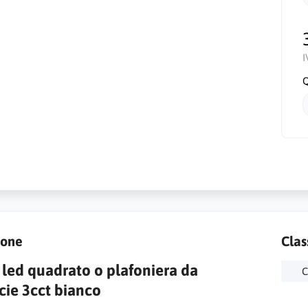
I
Q
ione
Clas
 led quadrato o plafoniera da
C
cie 3cct bianco