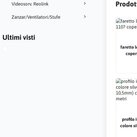
Prodot
Videosorv. Reolink
Zanzar/Ventilatori/Stufe
Ultimi visti
faretto 
coper
profilo
colore si
10,5mm)