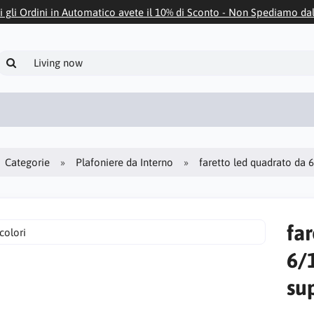
i gli Ordini in Automatico avete il 10% di Sconto - Non Spediamo da
Categorie
Plafoniere da Interno
faretto led quadrato da 
fa
6/
su