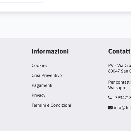
metri
Informazioni
Contat
Cookies
PV - Via Cr
80047 San G
Crea Preventivo
Per contatti
Pagamenti
Watsapp
Privacy
+393421
Termini e Condizioni
info@tut