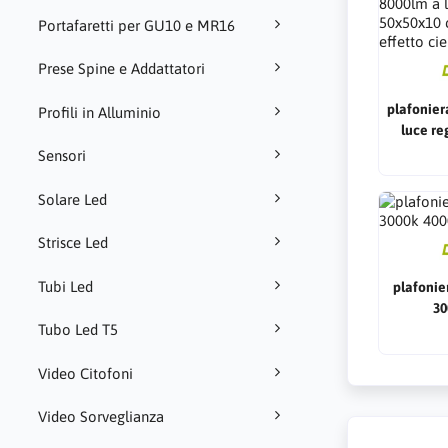
Portafaretti per GU10 e MR16
Prese Spine e Addattatori
plafonier
Profili in Alluminio
luce re
design 
Sensori
s
Solare Led
Strisce Led
Tubi Led
plafonie
30
Tubo Led T5
Video Citofoni
Video Sorveglianza