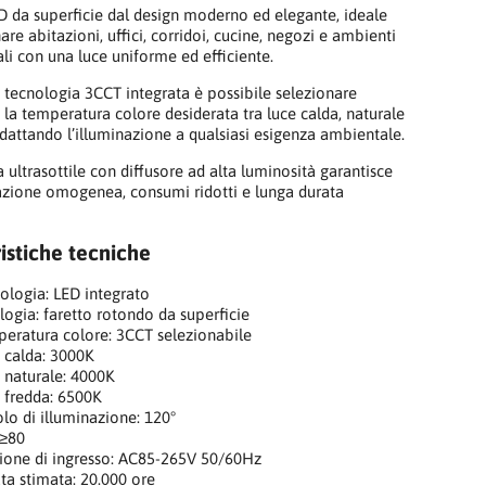
D da superficie dal design moderno ed elegante, ideale
are abitazioni, uffici, corridoi, cucine, negozi e ambienti
i con una luce uniforme ed efficiente.
a tecnologia 3CCT integrata è possibile selezionare
 la temperatura colore desiderata tra luce calda, naturale
adattando l’illuminazione a qualsiasi esigenza ambientale.
a ultrasottile con diffusore ad alta luminosità garantisce
azione omogenea, consumi ridotti e lunga durata
istiche tecniche
ologia: LED integrato
logia: faretto rotondo da superficie
eratura colore: 3CCT selezionabile
 calda: 3000K
 naturale: 4000K
 fredda: 6500K
lo di illuminazione: 120°
 ≥80
ione di ingresso: AC85-265V 50/60Hz
ta stimata: 20.000 ore