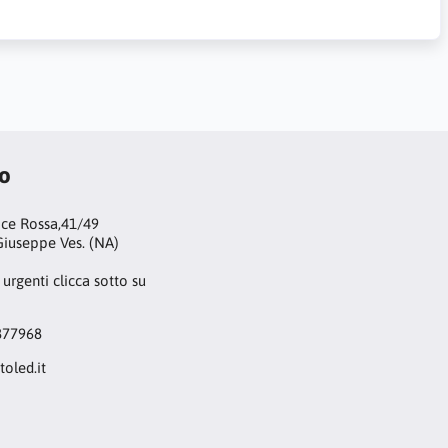
to
oce Rossa,41/49
iuseppe Ves. (NA)
 urgenti clicca sotto su
877968
toled.it