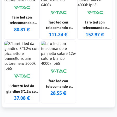
faro led con
faro led con
faro led con
telecomando e
telecomando e
telecomando e
pannello solare
80.81 €
pannello solare
pannello solare
111.24 €
152.97 €
30w colore nero
40w colore bianco
50w colore bianco
6000k
6400k
4000k ip65
faro led con
3*faretti led da
telecomando e
giardino 3*1.2w con
pannello solare
28.55 €
picchetto e
37.08 €
12w colore bianco
pannello solare
4000k ip65
colore nero 3000k
ip65