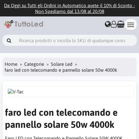
Da Oggi su Tutti gli Ordini in Automatico avete il 10% di Sconto -
Non Spediamo dal 13/08 al 20/08
Home
Categorie
Solare Led
faro led con telecomando e pannello solare 50w 4000k
faro led con telecomando e
pannello solare 50w 4000k
Faro LED con Telecomando e Pannello Solare 50W 4000K