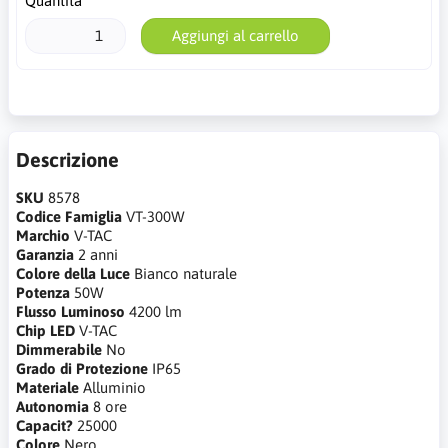
Quantità
Aggiungi al carrello
Descrizione
SKU
8578
Codice Famiglia
VT-300W
Marchio
V-TAC
Garanzia
2 anni
Colore della Luce
Bianco naturale
Potenza
50W
Flusso Luminoso
4200 lm
Chip LED
V-TAC
Dimmerabile
No
Grado di Protezione
IP65
Materiale
Alluminio
Autonomia
8 ore
Capacit?
25000
Colore
Nero