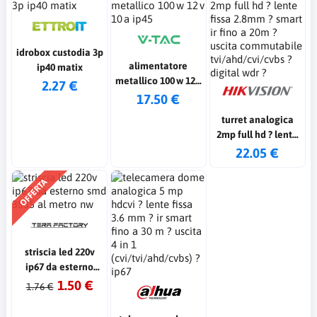
idrobox custodia 3p
alimentatore
ip40 matix
metallico 100 w 12 v
2.27 €
10 a ip45
17.50 €
turret analogica
2mp full hd ? lente
fissa 2.8mm ? smart
22.05 €
ir fino a 20m ?
uscita
OFFERTA
commutabile
tvi/ahd/cvi/cvbs ?
digital wdr ?
striscia led 220v
ip67 da esterno
smd 3535 al metro
1.50 €
1.76 €
nw