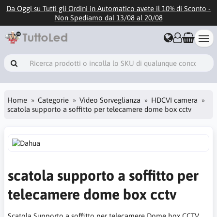
Da Oggi su Tutti gli Ordini in Automatico avete il 10% di Sconto -
Non Spediamo dal 13/08 al 20/08
Home
Categorie
Video Sorveglianza
HDCVI camera
scatola supporto a soffitto per telecamere dome box cctv
scatola supporto a soffitto per
telecamere dome box cctv
Scatola Supporto a soffitto per telecamere Dome box CCTV