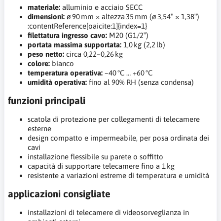
materiale:
alluminio e acciaio SECC
dimensioni:
ø 90 mm × altezza 35 mm (ø 3,54″ × 1,38″)
:contentReference[oaicite:1]{index=1}
filettatura ingresso cavo:
M20 (G1/2″)
portata massima supportata:
1,0 kg (2,2 lb)
peso netto:
circa 0,22–0,26 kg
colore:
bianco
temperatura operativa:
–40 °C … +60 °C
umidità operativa:
fino al 90% RH (senza condensa)
funzioni principali
scatola di protezione per collegamenti di telecamere
esterne
design compatto e impermeabile, per posa ordinata dei
cavi
installazione flessibile su parete o soffitto
capacità di supportare telecamere fino a 1 kg
resistente a variazioni estreme di temperatura e umidità
applicazioni consigliate
installazioni di telecamere di videosorveglianza in