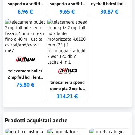
supporto a soffitto
supporto a soffitto
eyeball hdcvi ibrida
per telecamera
per telecamera
4in1 full hd 2mp
8.96 €
9.65 €
30.87 €
scatola dome cctv
scatola dome
2.8mm smart ir
audio osd ip67
telecamera bullet
2 mp full hd • lente
telecamera speed
fissa 3.6 mm • ir exir
75.80 €
dome ptz 2 mp full
fino a 40 m • uscita
hd ? lente
314.21 €
cvi/tvi/ahd/cvbs •
motorizzata 4.8120
ip67
mm (25 ) ?
tecnologia starlight
Prodotti acquistati anche
? wdr 120 db ?
uscita 4 in 1