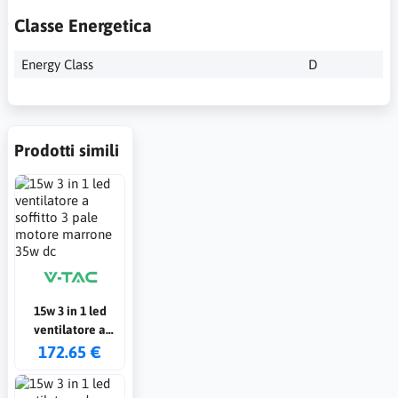
Classe Energetica
Energy Class
D
Prodotti simili
15w 3 in 1 led
ventilatore a
soffitto 3 pale
172.65 €
motore marrone
35w dc