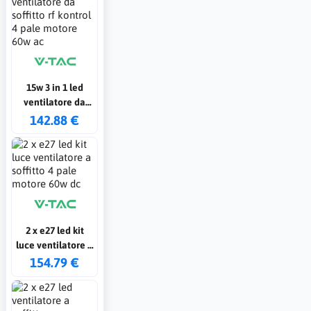
15w 3 in 1 led
ventilatore da
soffitto rf kontrol
142.88 €
4 pale motore
60w ac
2 x e27 led kit
luce ventilatore a
soffitto 4 pale
154.79 €
motore 60w dc