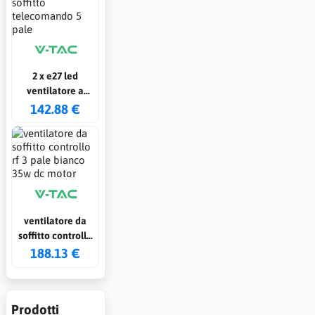
2 x e27 led
ventilatore a
soffitto
142.88 €
telecomando 5
pale
ventilatore da
soffitto controllo
rf 3 pale bianco
188.13 €
35w dc motor
Prodotti