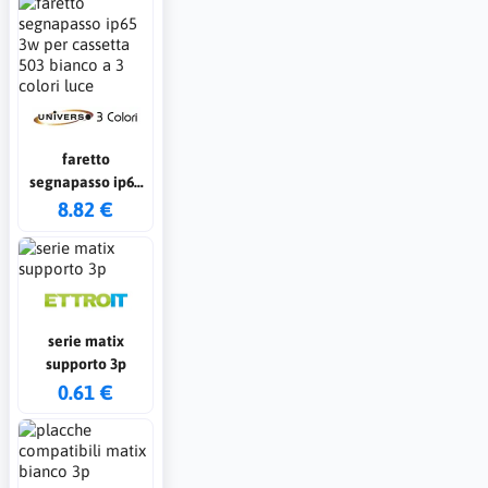
faretto
segnapasso ip65
3w per cassetta
8.82 €
503 bianco a 3
colori luce
serie matix
supporto 3p
0.61 €