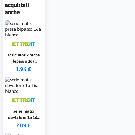
acquistati
anche
serie matix presa
bipasso 16a
bianco
1.96 €
serie matix
deviatore 1p 16a
bianco
2.09 €