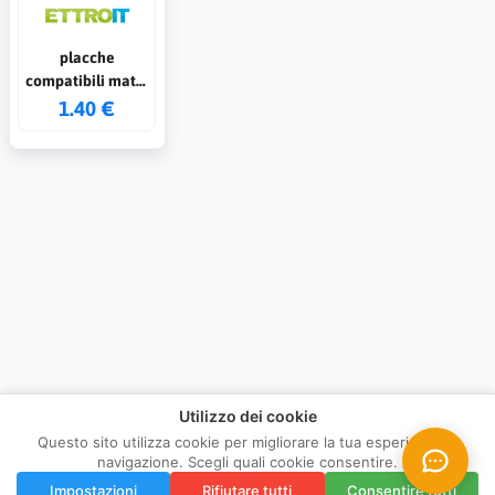
placche
compatibili matix
bianco 3p
1.40 €
Utilizzo dei cookie
Questo sito utilizza cookie per migliorare la tua esperienza di
navigazione. Scegli quali cookie consentire.
Impostazioni
Rifiutare tutti
Consentire tutti