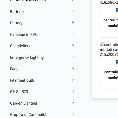
Batteries
centrali
Battery
modul
418
Canaline in PVC
Chandeliers
Emergency Lighting
Faeg
centrali
modul
Filament bulb
215
G9 G4 R7S
Garden Lighting
Gruppo di Continuità