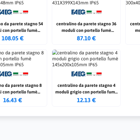
no da parete stagno 54
centralino da parete stagno 36
centr
i con portello fumè
moduli con portello fumè
mo
x586x148mm IP65
431X399X143mm IP65
108.05 €
87.10 €
no da parete stagno 8
centralino da parete stagno 4
i con portello fumè
moduli grigio con portello fumè
x200x105mm IP65
145x200x105mm IP65
16.43 €
12.13 €