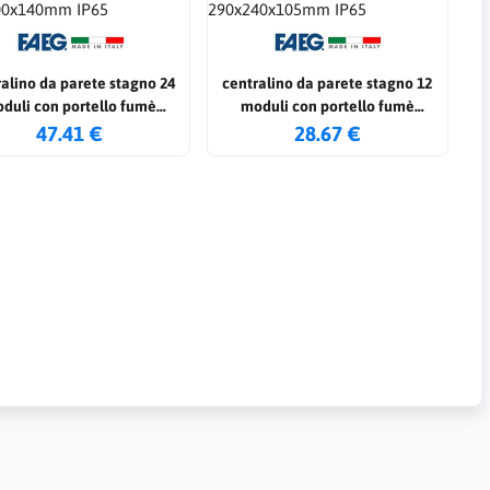
alino da parete stagno 24
centralino da parete stagno 12
duli con portello fumè
moduli con portello fumè
300x400x140mm IP65
290x240x105mm IP65
47.41 €
28.67 €