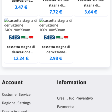
cassetta Scatola
cassetta Scatola
derivazione
stagna di
stagna di
rettangolare con
3.47 €
derivazione
derivazione
7.72 €
3.64 €
coperchio con viti
rettangolare con
rettangolare con
in metallo
coperchio con viti
coperchio con viti
120x80x50mm con 6
in plastica
in plastica 105 x 105
passacavi IP55
158x118x80mm con
x 55 con 7
10 passacavi IP55
passacavi IP55
cassetta stagna di
cassetta stagna di
derivazione
derivazione
240x190x90mm
100x100x50mm
12.24 €
2.98 €
Account
Information
Customer Service
Crea il Tuo Preventivo
Regional Settings
Payments:
Create Account