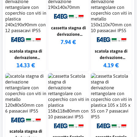
cassetta stagna di
derivazione
190x140x70mm
7.94 €
scatola stagna di
scatola stagna di
derivazione
derivazione
rettangolare con
rettangolare con
14.33 €
4.19 €
coperchio con viti
coperchio con viti
in plastica
in metallo
240x190x90mm con
150x110x70mm con
12 passacavi IP55
10 passacavi IP55
scatola stagna di