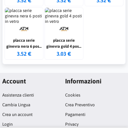
3.52 €
3.52 €
3.52 €
placca serie
placca serie
ginevra nera 6 posti
ginevra gold 4 posti
in vetro
in vetro
3.52 €
3.03 €
Account
Informazioni
Assistenza clienti
Cookies
Cambia Lingua
Crea Preventivo
Crea un account
Pagamenti
Login
Privacy