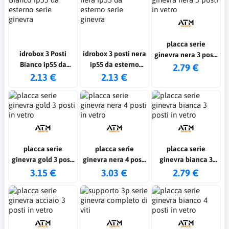
placca serie
idrobox 3 Posti
idrobox 3 posti nera
ginevra nera 3 posti
Bianco ip55 da
ip55 da esterno
in vetro
2.79 €
esterno serie
serie ginevra
2.13 €
2.13 €
ginevra
placca serie
placca serie
placca serie
ginevra gold 3 posti
ginevra nera 4 posti
ginevra bianca 3
in vetro
in vetro
posti in vetro
3.15 €
3.03 €
2.79 €