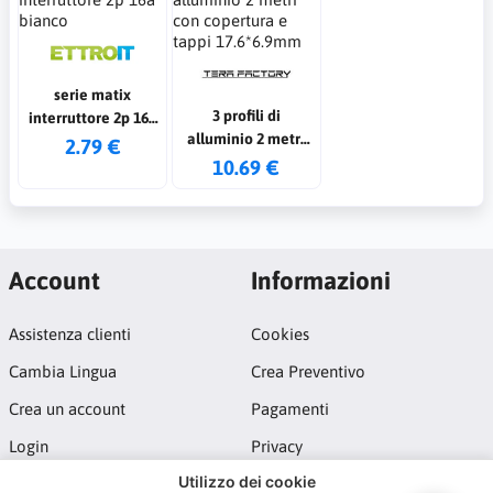
h: 65mm
serie matix
3 profili di
interruttore 2p 16a
alluminio 2 metri
bianco
2.79 €
con copertura e
10.69 €
tappi 17.6*6.9mm
Account
Informazioni
Assistenza clienti
Cookies
Cambia Lingua
Crea Preventivo
Crea un account
Pagamenti
Login
Privacy
Utilizzo dei cookie
Termini e Condizioni