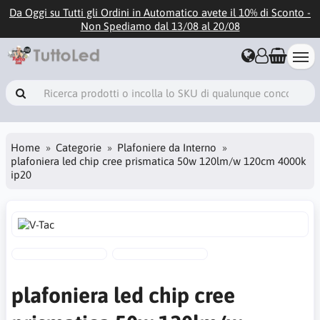
Da Oggi su Tutti gli Ordini in Automatico avete il 10% di Sconto -
Non Spediamo dal 13/08 al 20/08
Home
Categorie
Plafoniere da Interno
plafoniera led chip cree prismatica 50w 120lm/w 120cm 4000k
ip20
plafoniera led chip cree