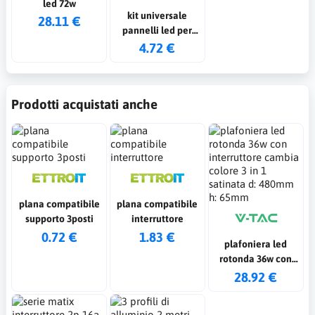
led 72w
kit universale
28.11 €
pannelli led per
montaggio a
4.72 €
sospensione
Prodotti acquistati anche
plana compatibile
plana compatibile
supporto 3posti
interruttore
0.72 €
1.83 €
plafoniera led
rotonda 36w con
interruttore cambia
28.92 €
colore 3 in 1
satinata d: 480mm