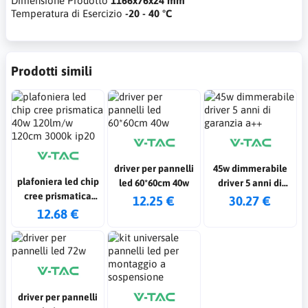
Dimensione Prodotto
1166x76x24 mm
Temperatura di Esercizio
-20 - 40 °C
Prodotti simili
driver per pannelli
45w dimmerabile
plafoniera led chip
led 60*60cm 40w
driver 5 anni di
cree prismatica
garanzia a++
12.25 €
30.27 €
40w 120lm/w 120cm
12.68 €
3000k ip20
driver per pannelli