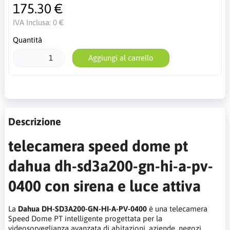
175.30 €
IVA Inclusa:
0 €
Quantità
Aggiungi al carrello
Descrizione
telecamera speed dome pt
dahua dh-sd3a200-gn-hi-a-pv-
0400 con sirena e luce attiva
La
Dahua DH-SD3A200-GN-HI-A-PV-0400
è una telecamera
Speed Dome PT intelligente progettata per la
videosorveglianza avanzata di abitazioni, aziende, negozi,