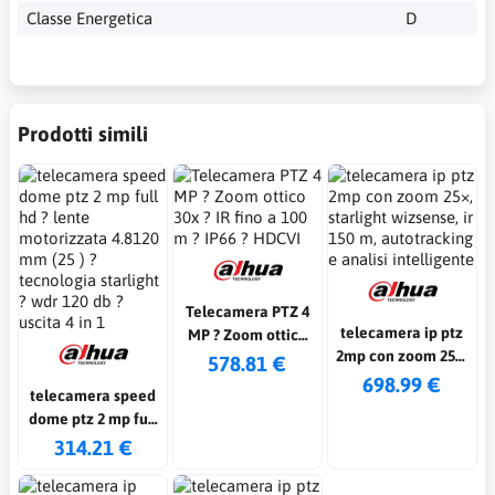
Classe Energetica
D
Prodotti simili
Telecamera PTZ 4
telecamera ip ptz
MP ? Zoom ottico
2mp con zoom 25×,
30x ? IR fino a 100 m
578.81 €
starlight wizsense,
698.99 €
? IP66 ? HDCVI
telecamera speed
ir 150 m,
dome ptz 2 mp full
autotracking e
hd ? lente
314.21 €
analisi intelligente
motorizzata 4.8120
mm (25 ) ?