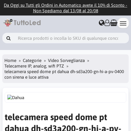
Da Oggi su Tutti gli Ordini in Automatico avete il 10% di Sconto -
Non Spediamo dal 13/08 al 20/08
Home
Categorie
Video Sorveglianza
Telecamere IP, analog, wifi PTZ
telecamera speed dome pt dahua dh-sd3a200-gn-hi-a-pv-0400
con sirena e luce attiva
telecamera speed dome pt
dahua dh-sd3a200-gn-hi-a-pv-