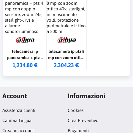
tecnologia starlight
? wdr 120 db ?
uscita 4 in 1
telecamera ip
telecamera ip ptz 8
panoramica + ptz 4
mp con zoom ottico
mp con doppio
40×, starlight,
1,234.80 €
2,304.23 €
sensore, zoom 24×,
riconoscimento
starlight+, ivs e
volti, protezione
allarme
perimetrale e ir
sonoro/luminoso
fino a 500 m
Account
Informazioni
Assistenza clienti
Cookies
Cambia Lingua
Crea Preventivo
Crea un account
Pagamenti