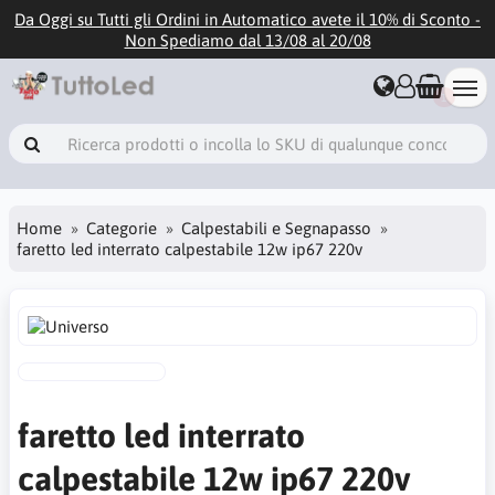
Da Oggi su Tutti gli Ordini in Automatico avete il 10% di Sconto -
Non Spediamo dal 13/08 al 20/08
1
Home
Categorie
Calpestabili e Segnapasso
faretto led interrato calpestabile 12w ip67 220v
faretto led interrato
calpestabile 12w ip67 220v