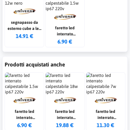
segnapasso da
faretto led
esterno cube a led
interrato
12w nero
14.91 €
calpestabile 1.5w
6.90 €
ip67 220v
Prodotti acquistati anche
faretto led
faretto led
faretto led
interrato
interrato
interrato
calpestabile 1.5w
calpestabile 18w
calpestabile 7w
6.90 €
19.88 €
11.30 €
ip67 220v
ip67 220v
ip67 220v