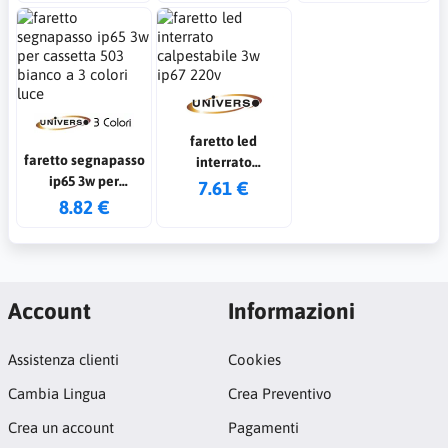
faretto led
faretto segnapasso
interrato
ip65 3w per
calpestabile 3w
7.61 €
cassetta 503 bianco
8.82 €
ip67 220v
a 3 colori luce
Account
Informazioni
Assistenza clienti
Cookies
Cambia Lingua
Crea Preventivo
Crea un account
Pagamenti