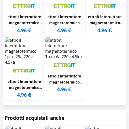
ettroit interruttore
ettroit interruttore
ettroit interruttore
magnetotermico
magnetotermico
magnetotermico
1p+n 10a 220v 4.5ka
1p+n 16a 220v 4.5ka
1p+n 20a 220v 4.5ka
4.96 €
4.96 €
4.96 €
ettroit interruttore
ettroit interruttore
magnetotermico
magnetotermico
1p+n 6a 220v 4.5ka
4.96 €
1p+n 25a 220v 4.5ka
4.96 €
Prodotti acquistati anche