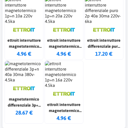
ettroit interruttore
ettroit interruttore
ettroit interruttore
magnetotermico
magnetotermico
differenziale puro
1p+n 10a 220v 4.5ka
1p+n 20a 220v 4.5ka
2p 40a 30ma 220v-
4.96 €
4.96 €
17.20 €
6ka
magnetotermico
ettroit interruttore
differenziale 3p+n
magnetotermico
40a 30ma 380v-
28.67 €
1p+n 16a 220v 4.5ka
4.96 €
4.5ka