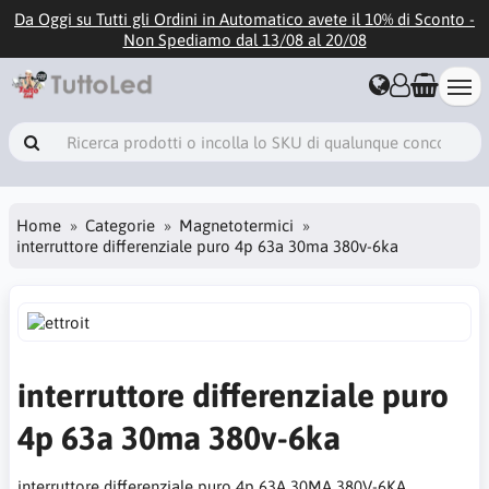
Da Oggi su Tutti gli Ordini in Automatico avete il 10% di Sconto -
Non Spediamo dal 13/08 al 20/08
Home
Categorie
Magnetotermici
interruttore differenziale puro 4p 63a 30ma 380v-6ka
interruttore differenziale puro
4p 63a 30ma 380v-6ka
interruttore differenziale puro 4p 63A 30MA 380V-6KA